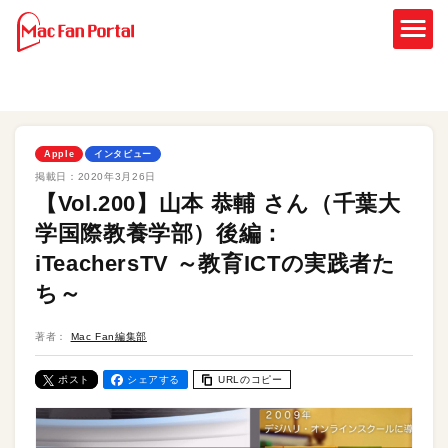
Apple
インタビュー
掲載日：
2020年3月26日
【Vol.200】山本 恭輔 さん（千葉大
学国際教養学部）後編：
iTeachersTV ～教育ICTの実践者た
ち～
著者：
Mac Fan編集部
ポスト
シェアする
URLのコピー