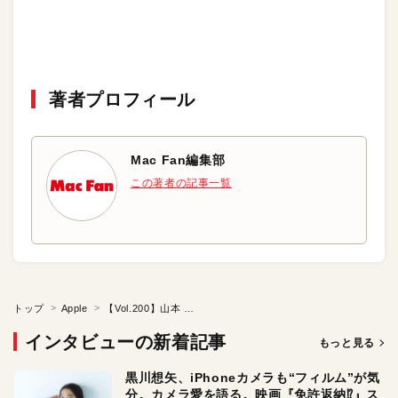
著者プロフィール
Mac Fan編集部
この著者の記事一覧
トップ
Apple
【Vol.200】山本 恭輔 さん（千葉大学国際教養学部）後編：iTeachersTV ～教育ICTの実践者たち～
インタビューの新着記事
もっと見る
黒川想矢、iPhoneカメラも“フィルム”が気
分。カメラ愛を語る。映画『免許返納⁉︎』ス