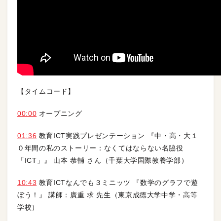
【タイムコード】
00:00
オープニング
01:36
教育ICT実践プレゼンテーション 『中・高・大１
０年間の私のストーリー：なくてはならない名脇役
「ICT」』 山本 恭輔 さん（千葉大学国際教養学部）
10:43
教育ICTなんでも３ミニッツ 『数学のグラフで遊
ぼう！』 講師：廣重 求 先生（東京成徳大学中学・高等
学校）