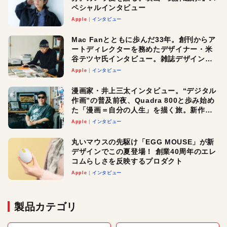
ペシャルインタビュー
Apple
インタビュー
Mac Fanとともに歩んだ33年。創刊からア
ートディレクターを務めたデザイナー・米
谷テツヤ氏インタビュー。雑誌デザインの
真髄と今後
Apple
インタビュー
漫画家・井上三太インタビュー。“デジタル
作画”の普及前夜、Quadra 800と歩み始め
た「漫画＝自分の人生」を描く旅。新作
『惨家』に込めた想い
Apple
インタビュー
丸いマウスの先駆け「EGG MOUSE」が新
デザインでこの夏登場！ 創業40周年のエレ
コムらしさを反映するプロダクト
Apple
インタビュー
製品カテゴリ