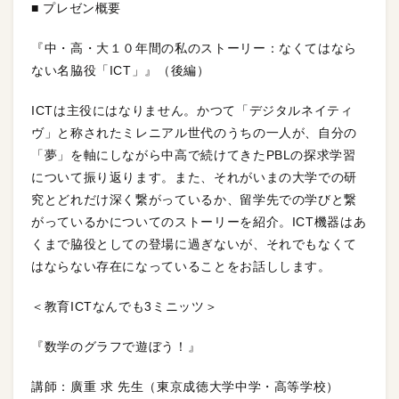
■ プレゼン概要
『中・高・大１０年間の私のストーリー：なくてはなら
ない名脇役「ICT」』（後編）
ICTは主役にはなりません。かつて「デジタルネイティ
ヴ」と称されたミレニアル世代のうちの一人が、自分の
「夢」を軸にしながら中高で続けてきたPBLの探求学習
について振り返ります。また、それがいまの大学での研
究とどれだけ深く繋がっているか、留学先での学びと繋
がっているかについてのストーリーを紹介。ICT機器はあ
くまで脇役としての登場に過ぎないが、それでもなくて
はならない存在になっていることをお話しします。
＜教育ICTなんでも3ミニッツ＞
『数学のグラフで遊ぼう！』
講師：廣重 求 先生（東京成徳大学中学・高等学校）