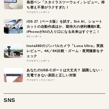
発想ペン「スタイラスツーウェイ」レビュー。持
ち替え不要がラクすぎた！
アクセサリ
レポート
iOS 27（ベータ版）を試す。Siri AI、ショート
カットの自動作成ほか、期待大の便利機能5選。
iPhoneがAIの入り口になる未来はすぐそこ！
OS
レポート
Insta360のジンバルカメラ「Luna Ultra」実践
レビュー。4K／8K比較・ズーム・夜間撮影をチ
ェック
アクセサリ
レポート
あなたのUSB-Cポートは大丈夫？ 認識しない・
充電できない原因と正しい対策
アクセサリ
テクノロジー
SNS