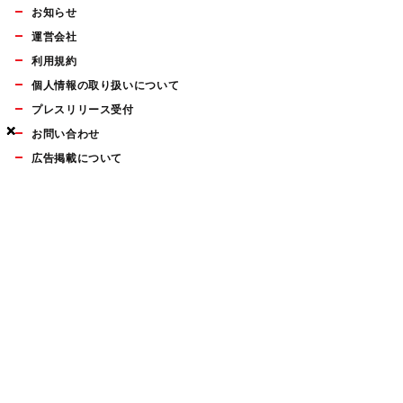
お知らせ
運営会社
利用規約
個人情報の取り扱いについて
プレスリリース受付
×
×
×
×
お問い合わせ
広告掲載について
マイナビBOOKS
Mac Fan Portalの人気記事ランキングやおすすめ記事、編集部
員によるコラムなどをまとめたメールマガジンを毎週金曜日に
配信します。お気軽にご登録ください。
Mac Fan メールマガジン
無料登録はこちら