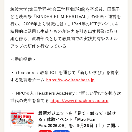
筑波大学(第三学群-社会工学類/蹴球部)を卒業後、国際子
ども映画祭「KINDER FILM FESTIVAL」の企画・運営を
行い、2008年より現職に就く。iPad等のICTデバイスを
積極的に活用し生徒たちの創造力を引き出す授業に取り
組む傍ら、教務部長として教員間での実践共有やスキル
アップの研修を行なっている
＜番組提供＞
・ iTeachers：教育 ICT を通じて「新しい学び」を提案
する教育者チーム
https://www.iteachers.jp
・ NPO法人 iTeachers Academy：“新しい学び”を担う次
世代の先生を育てる
https://www.iteachers-ac.org
最新ガジェットを「見て・触って・試せ
る」体験イベント「Mac Fan
Fes.2026.09」を、9月26日（土）に開催
します！