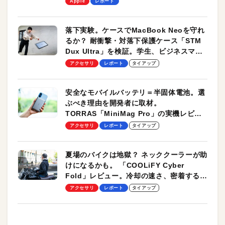
Apple
レポート
落下実験。ケースでMacBook Neoを守れ
るか？ 耐衝撃・対落下保護ケース「STM
Dux Ultra」を検証。学生、ビジネスマン
のモバイルユースに最適！
アクセサリ
レポート
タイアップ
安全なモバイルバッテリ＝半固体電池。選
ぶべき理由を開発者に取材。
TORRAS「MiniMag Pro」の実機レビュ
ーも
アクセサリ
レポート
タイアップ
夏場のバイクは地獄？ ネッククーラーが助
けになるかも。 「COOLiFY Cyber
Fold」レビュー。冷却の速さ、密着する冷
却プレート、シンプルな操作性がグッド！
アクセサリ
レポート
タイアップ