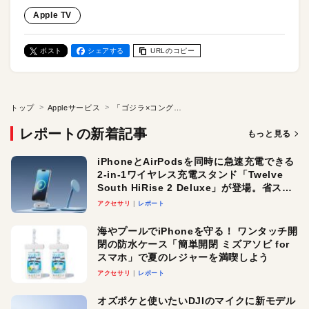
Apple TV
ポスト
シェアする
URLのコピー
トップ
Appleサービス
「ゴジラ×コング」再び。「モナーク: レガシー・オブ・モンスターズ」の舞台は髑髏島へ。待望のシーズン２がApple TVで配信スタート！ 視聴方法をチェック
レポートの新着記事
もっと見る
iPhoneとAirPodsを同時に急速充電できる
2-in-1ワイヤレス充電スタンド「Twelve
South HiRise 2 Deluxe」が登場。省スペ
ースでおしゃれに充電したい人にオスス
アクセサリ
レポート
メ！
海やプールでiPhoneを守る！ ワンタッチ開
閉の防水ケース「簡単開閉 ミズアソビ for
スマホ」で夏のレジャーを満喫しよう
アクセサリ
レポート
オズポケと使いたいDJIのマイクに新モデル