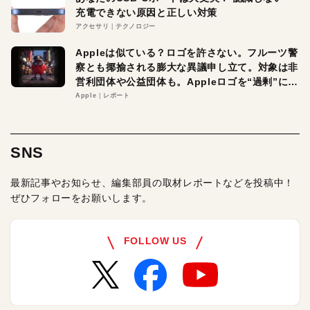
充電できない原因と正しい対策
アクセサリ
テクノロジー
Appleは似ている？ロゴを許さない。フルーツ警
察とも揶揄される膨大な異議申し立て。対象は非
営利団体や公益団体も。Appleロゴを“過剰”に守
る理由とは
Apple
レポート
SNS
最新記事やお知らせ、編集部員の取材レポートなどを投稿中！
ぜひフォローをお願いします。
FOLLOW US