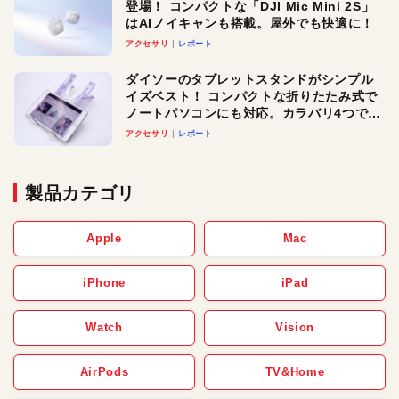
登場！ コンパクトな「DJI Mic Mini 2S」
はAIノイキャンも搭載。屋外でも快適に！
アクセサリ
レポート
ダイソーのタブレットスタンドがシンプル
イズベスト！ コンパクトな折りたたみ式で
ノートパソコンにも対応。カラバリ4つで選
べる楽しさも
アクセサリ
レポート
製品カテゴリ
Apple
Mac
iPhone
iPad
Watch
Vision
AirPods
TV&Home