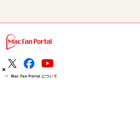
×
×
×
×
Mac Fan Portal について
お知らせ
運営会社
利用規約
個人情報の取り扱いについて
プレスリリース受付
お問い合わせ
広告掲載について