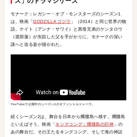
ス」のドラマシリーズ
モナーク：レガシー・オブ・モンスターズのシーズン1
は、映画「
GODZILLA ゴジラ
」（2014）と同じ世界の物
語。ケイト（アンナ・サワイ）と異母兄弟のケンタロウ
（渡部蓮）が失踪した父を手がかりに、モナークの深い
謎へと迫る姿が描かれた。
YouTubeで公開中のシーズン1のオフィシャルトレーラ。
続くシーズン2は、舞台を日本から髑髏島へ移す。髑髏島
といえばそう、映画「
キングコング：髑髏島の巨神
」の
あの舞台だ。その王たるキングコング、そして海の神話