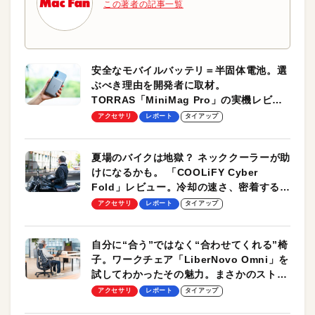
この著者の記事一覧
安全なモバイルバッテリ＝半固体電池。選
ぶべき理由を開発者に取材。
TORRAS「MiniMag Pro」の実機レビュ
ーも
アクセサリ
レポート
タイアップ
夏場のバイクは地獄？ ネッククーラーが助
けになるかも。 「COOLiFY Cyber
Fold」レビュー。冷却の速さ、密着する冷
却プレート、シンプルな操作性がグッド！
アクセサリ
レポート
タイアップ
自分に“合う”ではなく“合わせてくれる”椅
子。ワークチェア「LiberNovo Omni」を
試してわかったその魅力。まさかのストレ
ッチ機能も搭載
アクセサリ
レポート
タイアップ