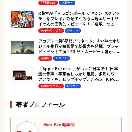
盛りだくさん！
TV&Home
レポート
R藤本が「ドラゴンボール ゲキシン スクアド
ラ」をプレイ。みせてやろう…超エリートサ
イヤ人の圧倒的レビューを！／連載「つまら
ないゲームなど必要ない！Z」
Appleサービス
レポート
アカデミー賞6部門ノミネート。Appleのオリ
ジナル作品が映画界で影響力を発揮。ブラッ
ド・ピット主演「F1 ザ・ムービー」ほか、注
目作が続々
Apple
レポート
「Apple Fitness+」がついに日本で！ 日本
語の音声・字幕もしっかり用意。多彩なワー
クアウトを、ヒップホップ、J-Pop、K-Pop
をBGMに楽しもう！
Appleサービス
レポート
著者プロフィール
Mac Fan編集部