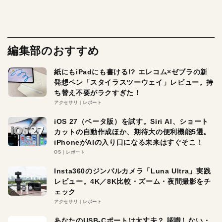
編集部のおすすめ
紙にもiPadにも書ける!? エレコム×ゼブラの新
発想ペン「スタイラスツーウェイ」レビュー。持
ち替え不要がラクすぎた！
アクセサリ
レポート
iOS 27（ベータ版）を試す。Siri AI、ショート
カットの自動作成ほか、期待大の便利機能5選。
iPhoneがAIの入り口になる未来はすぐそこ！
OS
レポート
Insta360のジンバルカメラ「Luna Ultra」実践
レビュー。4K／8K比較・ズーム・夜間撮影をチ
ェック
アクセサリ
レポート
あなたのUSB-Cポートは大丈夫？ 認識しない・