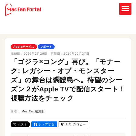
Appleサービス
レポート
掲載日：
2026年2月26日
更新日：
2026年02月27日
「ゴジラ×コング」再び。「モナー
ク: レガシー・オブ・モンスター
ズ」の舞台は髑髏島へ。待望のシー
ズン２がApple TVで配信スタート！
視聴方法をチェック
著者：
Mac Fan編集部
ポスト
シェアする
URLのコピー