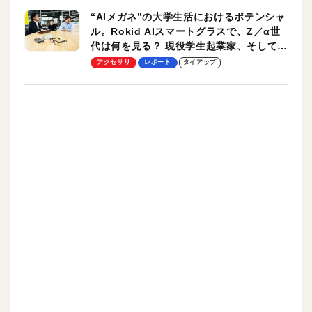
“AIメガネ”の大学生活におけるポテンシャ
ル。Rokid AIスマートグラスで、Z／α世
代は何を見る？ 現役学生起業家、そして教
授による体験会レポート【PR】
アクセサリ
レポート
タイアップ