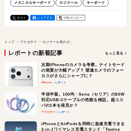
メカニカルキーボード
ロジクール
キーボード
ポスト
シェアする
URLのコピー
トップ
アクセサリ
ロジクール初のガスケットマウント構造。メカニカルキーボード「K98M」を先行レビュー！ 踊るような打鍵感、タップダンスのように心地よい音。キーボード好きでなくともトリコに？
レポートの新着記事
もっと見る
次期iPhoneのカメラを考察。ナイトモード
の画質が大幅アップ？ 望遠カメラのフォー
カスがさらにシャープに？
iPhone
レポート
半信半疑。100均・Seria（セリア）の60W
対応USB-Cケーブルの性能を検証。超コス
パの1本を発見か？
アクセサリ
レポート
iPhoneとAirPodsを同時に急速充電できる
2-in-1ワイヤレス充電スタンド「Twelve