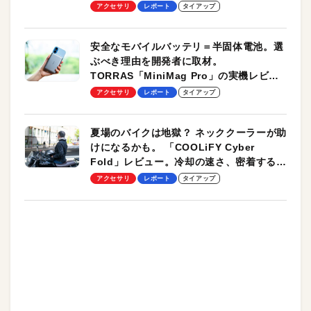
のモバイルユースに最適！
アクセサリ
レポート
タイアップ
安全なモバイルバッテリ＝半固体電池。選
ぶべき理由を開発者に取材。
TORRAS「MiniMag Pro」の実機レビュ
ーも
アクセサリ
レポート
タイアップ
夏場のバイクは地獄？ ネッククーラーが助
けになるかも。 「COOLiFY Cyber
Fold」レビュー。冷却の速さ、密着する冷
却プレート、シンプルな操作性がグッド！
アクセサリ
レポート
タイアップ