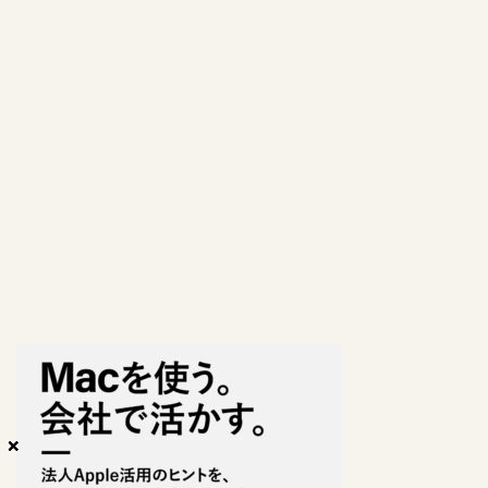
×
×
×