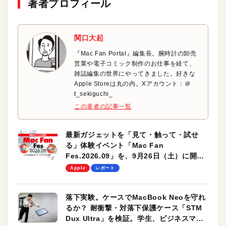
著者プロフィール
関口大起
『Mac Fan Portal』編集長。腕時計の卸売
営業や電子コミック制作のお仕事を経て、
雑誌編集の世界にやってきました。好きな
Apple Storeは丸の内。Xアカウント：＠
t_sekiguchi_
この著者の記事一覧
最新ガジェットを「見て・触って・試せ
る」体験イベント「Mac Fan
Fes.2026.09」を、9月26日（土）に開催
します！
Apple
レポート
落下実験。ケースでMacBook Neoを守れ
るか？ 耐衝撃・対落下保護ケース「STM
Dux Ultra」を検証。学生、ビジネスマン