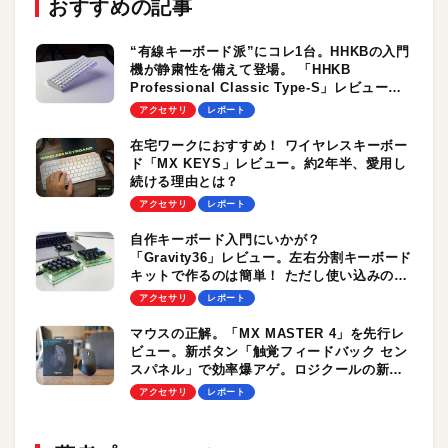
おすすめの記事
“有線キーボード派”にコレ1台。HHKBの入門
機が静粛性を備えて登場。 「HHKB
Professional Classic Type-S」レビュー。
ラインアップも刷新されるぞ！
アクセサリ
レポート
在宅ワークにおすすめ！ ワイヤレスキーボー
ド「MX KEYS」レビュー。約2年半、愛用し
続ける理由とは？
アクセサリ
レポート
自作キーボード入門にいかが？
「Gravity36」レビュー。左右分割キーボード
キットで作るのは簡単！ ただし使い込みの道
は、険しく果てなく、奥深い…
アクセサリ
レポート
マウスの正解。「MX MASTER 4」を先行レ
ビュー。新ボタン「触覚フィードバック セン
スパネル」で効率爆アゲ。ロジクールの新フ
ラッグシップモデル
アクセサリ
レポート