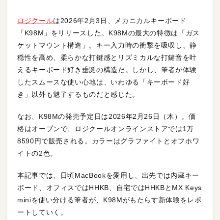
ロジクール
は2026年2月3日、メカニカルキーボード
「K98M」をリリースした。K98Mの最大の特徴は「ガス
ケットマウント構造」。キー入力時の衝撃を吸収し、静
穏性を高め、柔らかな打鍵感とリズミカルな打鍵音を叶
えるキーボード好き垂涎の構造だ。しかし、筆者が体験
したスムースな使い心地は、いわゆる「キーボード好
き」以外も魅了するものだと感じた。
なお、K98Mの発売予定日は2026年2月26日（木）。価
格はオープンで、ロジクールオンラインストアでは1万
8590円で販売される。カラーはグラファイトとオフホワ
イトの2色。
本記事では、日頃MacBookを愛用し、出先では内蔵キー
ボード、オフィスではHHKB、自宅ではHHKBとMX Keys
miniを使い分ける筆者が、K98Mがもたらす新体験をレポ
ートしていく。