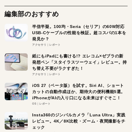
編集部のおすすめ
半信半疑。100均・Seria（セリア）の60W対応
USB-Cケーブルの性能を検証。超コスパの1本を
発見か？
アクセサリ
レポート
紙にもiPadにも書ける!? エレコム×ゼブラの新
発想ペン「スタイラスツーウェイ」レビュー。持
ち替え不要がラクすぎた！
アクセサリ
レポート
iOS 27（ベータ版）を試す。Siri AI、ショート
カットの自動作成ほか、期待大の便利機能5選。
iPhoneがAIの入り口になる未来はすぐそこ！
OS
レポート
Insta360のジンバルカメラ「Luna Ultra」実践
レビュー。4K／8K比較・ズーム・夜間撮影をチ
ェック