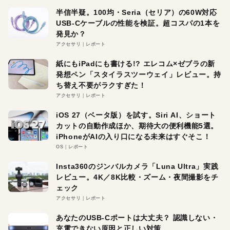
半信半疑。100均・Seria（セリア）の60W対応
USB-Cケーブルの性能を検証。超コスパの1本を
発見か？
アクセサリ
レポート
紙にもiPadにも書ける!? エレコム×ゼブラの新
発想ペン「スタイラスツーウェイ」レビュー。持
ち替え不要がラクすぎた！
アクセサリ
レポート
iOS 27（ベータ版）を試す。Siri AI、ショート
カットの自動作成ほか、期待大の便利機能5選。
iPhoneがAIの入り口になる未来はすぐそこ！
OS
レポート
Insta360のジンバルカメラ「Luna Ultra」実践
レビュー。4K／8K比較・ズーム・夜間撮影をチ
ェック
アクセサリ
レポート
あなたのUSB-Cポートは大丈夫？ 認識しない・
充電できない原因と正しい対策