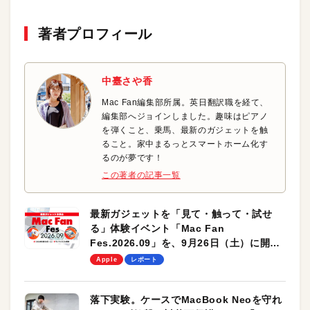
著者プロフィール
中臺さや香
Mac Fan編集部所属。英日翻訳職を経て、
編集部へジョインしました。趣味はピアノ
を弾くこと、乗馬、最新のガジェットを触
ること。家中まるっとスマートホーム化す
るのが夢です！
この著者の記事一覧
最新ガジェットを「見て・触って・試せ
る」体験イベント「Mac Fan
Fes.2026.09」を、9月26日（土）に開催
します！
Apple
レポート
落下実験。ケースでMacBook Neoを守れ