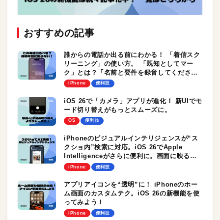
おすすめの記事
誰からの電話か出る前にわかる！ 「着信スク
リーニング」の使い方。 「既知としてマー
ク」とは？「名前と要件を録音してくださ
い」と言われたときの対処法も
iPhone
便利技
iOS 26で「カメラ」アプリが進化！ 新UIでモ
ード切り替えがもっとスムーズに。
OS
便利技
iPhoneのビジュアルインテリジェンスが“ス
クショ内”検索に対応。iOS 26でApple
Intelligenceがさらに便利に。画面に映るす
べてを検索、検索ぅ！
iPhone
便利技
アプリアイコンを“透明”に！ iPhoneのホー
ム画面のカスタムテク。iOS 26の新機能を使
ってみよう！
iPhone
便利技