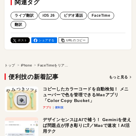
関連タグ
ライブ翻訳
iOS 26
ビデオ通話
FaceTime
翻訳
ポスト
シェアする
URLのコピー
トップ
iPhone
FaceTimeをリアルタイム翻訳！ iOS 26の新機能「ライブ翻訳」の精度はいかに？ 設定と使い方をチェック
便利技の新着記事
もっと見る
コピーしたカラーコードを自動検知！ メニ
ューバーで色を管理できるMacアプリ
「Color Copy Bucket」
アプリ
便利技
デザインセンスはAIで補う！ Geminiを使え
ば問題点が浮き彫りに⁉︎／Macで速攻！AI活
用テク