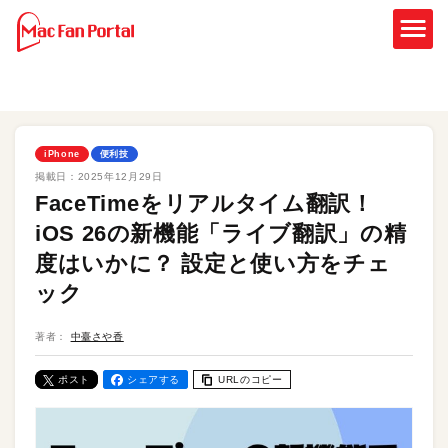
iPhone
便利技
掲載日：
2025年12月29日
FaceTimeをリアルタイム翻訳！
iOS 26の新機能「ライブ翻訳」の精
度はいかに？ 設定と使い方をチェ
ック
著者：
中臺さや香
ポスト
シェアする
URLのコピー