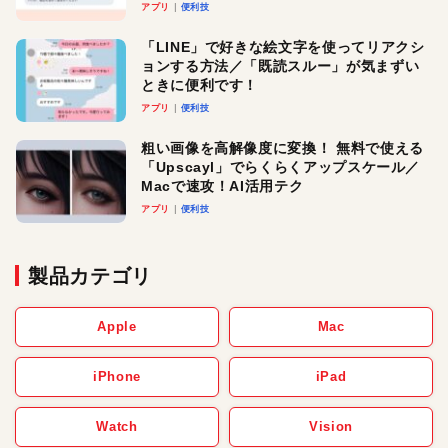
アプリ
便利技
「LINE」で好きな絵文字を使ってリアクシ
ョンする方法／「既読スルー」が気まずい
ときに便利です！
アプリ
便利技
粗い画像を高解像度に変換！ 無料で使える
「Upscayl」でらくらくアップスケール／
Macで速攻！AI活用テク
アプリ
便利技
製品カテゴリ
Apple
Mac
iPhone
iPad
Watch
Vision