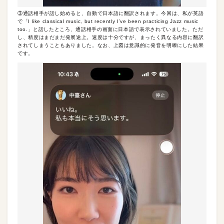
③通話相手が話し始めると、自動で日本語に翻訳されます。今回は、私が英語
で「I like classical music, but recently I’ve been practicing Jazz music
too.」と話したところ、通話相手の画面に日本語で表示されていました。ただ
し、精度はまだまだ発展途上。速度は十分ですが、まったく異なる内容に翻訳
されてしまうこともありました。なお、上図は意識的に発音を明瞭にした結果
です。