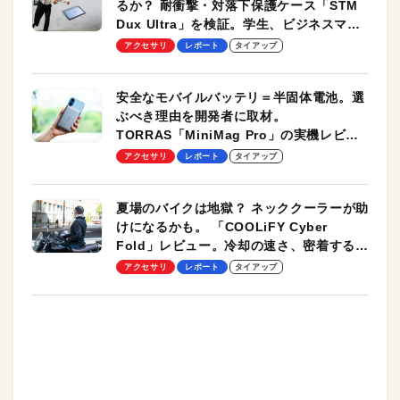
るか？ 耐衝撃・対落下保護ケース「STM
Dux Ultra」を検証。学生、ビジネスマン
のモバイルユースに最適！
アクセサリ
レポート
タイアップ
安全なモバイルバッテリ＝半固体電池。選
ぶべき理由を開発者に取材。
TORRAS「MiniMag Pro」の実機レビュ
ーも
アクセサリ
レポート
タイアップ
夏場のバイクは地獄？ ネッククーラーが助
けになるかも。 「COOLiFY Cyber
Fold」レビュー。冷却の速さ、密着する冷
却プレート、シンプルな操作性がグッド！
アクセサリ
レポート
タイアップ