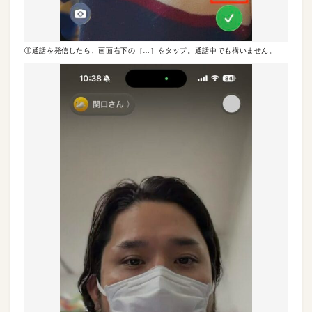
①通話を発信したら、画面右下の［…］をタップ。通話中でも構いません。