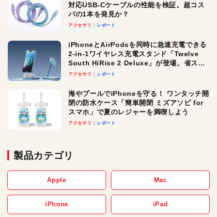
対応USB-Cケーブルの性能を検証。超コス
パの1本を発見か？
アクセサリ
レポート
iPhoneとAirPodsを同時に急速充電できる
2-in-1ワイヤレス充電スタンド「Twelve
South HiRise 2 Deluxe」が登場。省スペ
ースでおしゃれに充電したい人にオスス
アクセサリ
レポート
メ！
海やプールでiPhoneを守る！ ワンタッチ開
閉の防水ケース「簡単開閉 ミズアソビ for
スマホ」で夏のレジャーを満喫しよう
アクセサリ
レポート
製品カテゴリ
Apple
Mac
iPhone
iPad