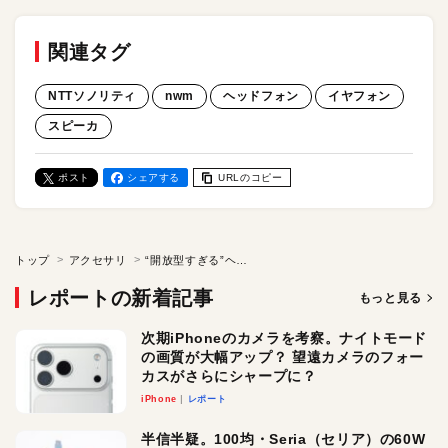
関連タグ
NTTソノリティ
nwm
ヘッドフォン
イヤフォン
スピーカ
ポスト
シェアする
URLのコピー
トップ
アクセサリ
“開放型すぎる”ヘッドフォン「nwm ONE」を実機レビュー。スリットの開いたスタイルで、ちゃんと音楽を楽しめる？ NTTの特許技術が詰まった耳スピをチェック！
レポートの新着記事
もっと見る
次期iPhoneのカメラを考察。ナイトモード
の画質が大幅アップ？ 望遠カメラのフォー
カスがさらにシャープに？
iPhone
レポート
半信半疑。100均・Seria（セリア）の60W