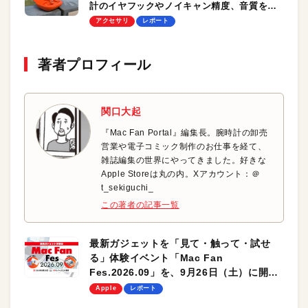
計のイヤフックやノイキャン精度、音質をチ
ェック！
アクセサリ
レポート
著者プロフィール
関口大起
『Mac Fan Portal』編集長。腕時計の卸売
営業や電子コミック制作のお仕事を経て、
雑誌編集の世界にやってきました。好きな
Apple Storeは丸の内。Xアカウント：＠
t_sekiguchi_
この著者の記事一覧
最新ガジェットを「見て・触って・試せ
る」体験イベント「Mac Fan
Fes.2026.09」を、9月26日（土）に開催
します！
Apple
レポート