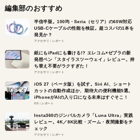
編集部のおすすめ
半信半疑。100均・Seria（セリア）の60W対応
USB-Cケーブルの性能を検証。超コスパの1本を
発見か？
アクセサリ
レポート
紙にもiPadにも書ける!? エレコム×ゼブラの新
発想ペン「スタイラスツーウェイ」レビュー。持
ち替え不要がラクすぎた！
アクセサリ
レポート
iOS 27（ベータ版）を試す。Siri AI、ショート
カットの自動作成ほか、期待大の便利機能5選。
iPhoneがAIの入り口になる未来はすぐそこ！
OS
レポート
Insta360のジンバルカメラ「Luna Ultra」実践
レビュー。4K／8K比較・ズーム・夜間撮影をチ
ェック
アクセサリ
レポート