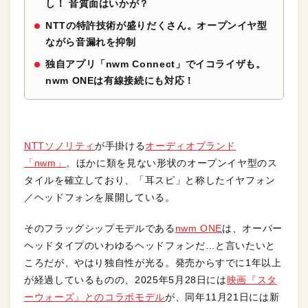
し！ 音質面はいかが？
NTTの特許技術が盛りだくさん。オープンイヤ型
ながら音漏れを抑制
独自アプリ「nwm Connect」でイコライザも。
nwm ONEは有線接続にも対応！
NTTソノリティ
が手掛ける
オーディオブランド
「nwm」
。ほかに類を見ない形状のオープンイヤ型のス
タイルを確立しており、「耳スピ」と称したイヤフォン
／ヘッドフォンを展開している。
そのフラッグシップモデルである
nwm ONE
は、オーバー
ヘッドタイプのいわゆるヘッドフォンだ…と言いたいと
ころだが、やはり独自性が光る。発売からすでに1年以上
が経過しているものの、2025年5月28日には
映画『スタ
ーウォーズ』とのコラボモデル
が、同年11月21日には新