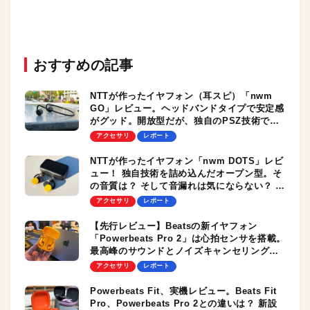
おすすめの記事
NTTが作ったイヤフォン（耳スピ）「nwm
GO」レビュー。ヘッドバンドタイプで安定感
がグッド。開放型だが、独自のPSZ技術で音
漏れを抑制する優れもの！
アクセサリ
レポート
NTTが作ったイヤフォン「nwm DOTS」レビ
ュー！ 独自技術を詰め込んだオープン型。そ
の音質は？ そして音漏れは気にならない？ 実
機を使って検証する
アクセサリ
レポート
【先行レビュー】Beatsの新イヤフォン
「Powerbeats Pro 2」は心拍センサを搭載。
最高峰のサウンドとノイズキャンセリング性
能をさっそくチェック！
アクセサリ
レポート
Powerbeats Fit、実機レビュー。Beats Fit
Pro、Powerbeats Pro 2との違いは？ 新設