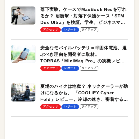
落下実験。ケースでMacBook Neoを守れ
るか？ 耐衝撃・対落下保護ケース「STM
Dux Ultra」を検証。学生、ビジネスマン
のモバイルユースに最適！
アクセサリ
レポート
タイアップ
安全なモバイルバッテリ＝半固体電池。選
ぶべき理由を開発者に取材。
TORRAS「MiniMag Pro」の実機レビュ
ーも
アクセサリ
レポート
タイアップ
夏場のバイクは地獄？ ネッククーラーが助
けになるかも。 「COOLiFY Cyber
Fold」レビュー。冷却の速さ、密着する冷
却プレート、シンプルな操作性がグッド！
アクセサリ
レポート
タイアップ