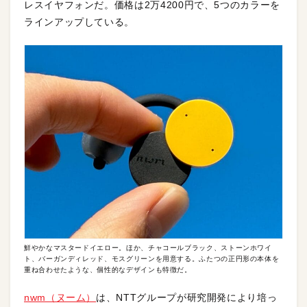
レスイヤフォンだ。価格は2万4200円で、5つのカラーを
ラインアップしている。
鮮やかなマスタードイエロー。ほか、チャコールブラック、ストーンホワイ
ト、バーガンディレッド、モスグリーンを用意する。ふたつの正円形の本体を
重ね合わせたような、個性的なデザインも特徴だ。
nwm（ヌーム）
は、NTTグループが研究開発により培っ