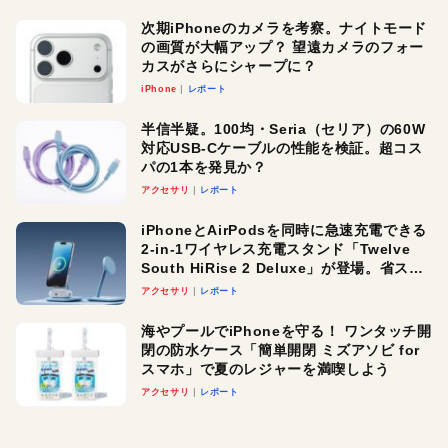
次期iPhoneのカメラを考察。ナイトモード
の画質が大幅アップ？ 望遠カメラのフォー
カスがさらにシャープに？
iPhone
レポート
半信半疑。100均・Seria（セリア）の60W
対応USB-Cケーブルの性能を検証。超コス
パの1本を発見か？
アクセサリ
レポート
iPhoneとAirPodsを同時に急速充電できる
2-in-1ワイヤレス充電スタンド「Twelve
South HiRise 2 Deluxe」が登場。省スペ
ースでおしゃれに充電したい人にオスス
アクセサリ
レポート
メ！
海やプールでiPhoneを守る！ ワンタッチ開
閉の防水ケース「簡単開閉 ミズアソビ for
スマホ」で夏のレジャーを満喫しよう
アクセサリ
レポート