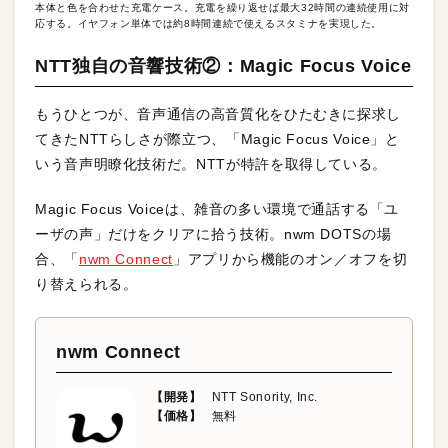
本体と色を合わせた充電ケース。充電を繰り返せば最大32時間の連続使用に対
応する。イヤフォン単体では約8時間連続で使えるスタミナを実現した。
NTT独自の音響技術②：Magic Focus Voice
もうひとつが、音声通信の高音質化をひたむきに探求し
てきたNTTらしさが際立つ、「Magic Focus Voice」と
いう音声明瞭化技術だ。NTTが特許を取得している。
Magic Focus Voiceは、雑音の多い環境で通話する「ユ
ーザの声」だけをクリアに拾う技術。nwm DOTSの場
合、「
nwm Connect
」アプリから機能のオン／オフを切
り替えられる。
nwm Connect
【開発】
NTT Sonority, Inc.
【価格】
無料