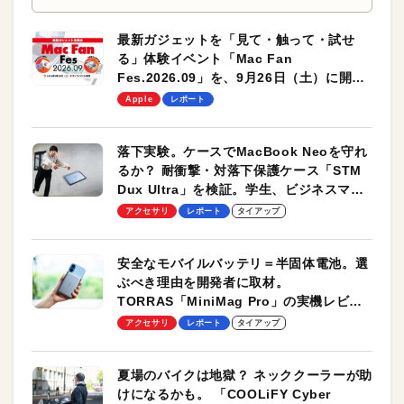
最新ガジェットを「見て・触って・試せ
る」体験イベント「Mac Fan
Fes.2026.09」を、9月26日（土）に開催
します！
Apple
レポート
落下実験。ケースでMacBook Neoを守れ
るか？ 耐衝撃・対落下保護ケース「STM
Dux Ultra」を検証。学生、ビジネスマン
のモバイルユースに最適！
アクセサリ
レポート
タイアップ
安全なモバイルバッテリ＝半固体電池。選
ぶべき理由を開発者に取材。
TORRAS「MiniMag Pro」の実機レビュ
ーも
アクセサリ
レポート
タイアップ
夏場のバイクは地獄？ ネッククーラーが助
けになるかも。 「COOLiFY Cyber