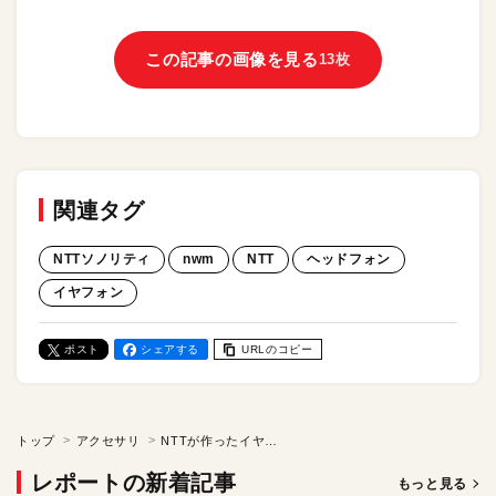
この記事の画像を見る
13枚
関連タグ
NTTソノリティ
nwm
NTT
ヘッドフォン
イヤフォン
ポスト
シェアする
URLのコピー
トップ
アクセサリ
NTTが作ったイヤフォン「nwm DOTS」レビュー！ 独自技術を詰め込んだオープン型。その音質は？ そして音漏れは気にならない？ 実機を使って検証する
レポートの新着記事
もっと見る