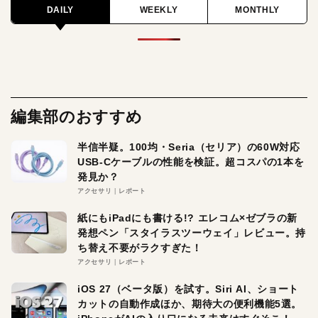
DAILY
WEEKLY
MONTHLY
編集部のおすすめ
半信半疑。100均・Seria（セリア）の60W対応
USB-Cケーブルの性能を検証。超コスパの1本を
発見か？
アクセサリ
レポート
紙にもiPadにも書ける!? エレコム×ゼブラの新
発想ペン「スタイラスツーウェイ」レビュー。持
ち替え不要がラクすぎた！
アクセサリ
レポート
iOS 27（ベータ版）を試す。Siri AI、ショート
カットの自動作成ほか、期待大の便利機能5選。