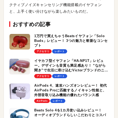
クティブノイズキャンセリング機能搭載のイヤフォン
と、上手く使い分けながら楽しみたいものだ。
おすすめの記事
1万円で買えちゃうBeatsイヤフォン「Solo
Buds」レビュー！ 3つの魅力と斬新なコンセ
プト
アクセサリ
レポート
イヤカフ型イヤフォン「HA-NP1T」レビュ
ー。デザインも音質も満足感あり！ “ながら
聞き”で生活に溶け込むVictorブランドのニュ
ーアイテム
アクセサリ
レポート
AirPods 4、速攻ハンズオンレビュー！ 初代
AirPods Proに匹敵するノイキャン性能と、
外部音取り込み機能の優れたバランス感
AirPods
レポート
Beats Solo 4を1カ月使い込みレビュー！
オーディオブランドらしいこだわりとコスパ