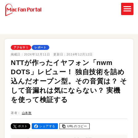
アクセサリ
レポート
掲載日：
2024年12月11日
更新日：
2024年12月12日
NTTが作ったイヤフォン「nwm
DOTS」レビュー！ 独自技術を詰め
込んだオープン型。その音質は？ そ
して音漏れは気にならない？ 実機
を使って検証する
著者：
山本敦
ポスト
シェアする
URLのコピー