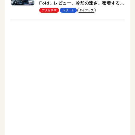
Fold」レビュー。冷却の速さ、密着する冷
却プレート、シンプルな操作性がグッド！
アクセサリ
レポート
タイアップ