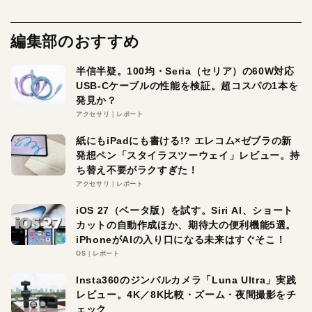
編集部のおすすめ
半信半疑。100均・Seria（セリア）の60W対応
USB-Cケーブルの性能を検証。超コスパの1本を
発見か？
アクセサリ
レポート
紙にもiPadにも書ける!? エレコム×ゼブラの新
発想ペン「スタイラスツーウェイ」レビュー。持
ち替え不要がラクすぎた！
アクセサリ
レポート
iOS 27（ベータ版）を試す。Siri AI、ショート
カットの自動作成ほか、期待大の便利機能5選。
iPhoneがAIの入り口になる未来はすぐそこ！
OS
レポート
Insta360のジンバルカメラ「Luna Ultra」実践
レビュー。4K／8K比較・ズーム・夜間撮影をチ
ェック