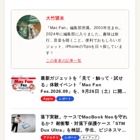
大竹望未
『Mac Fan』編集部所属。2001年生まれ。
2024年に編集部に入りました。趣味は旅
行、音楽を聴くこと。便利でおもしろいガ
ジェット、iPhoneのTipsを日々探していま
す！
この著者の記事一覧
最新ガジェットを「見て・触って・試せ
る」体験イベント「Mac Fan
Fes.2026.09」を、9月26日（土）に開催
します！
Apple
レポート
落下実験。ケースでMacBook Neoを守れ
るか？ 耐衝撃・対落下保護ケース「STM
Dux Ultra」を検証。学生、ビジネスマン
のモバイルユースに最適！
アクセサリ
レポート
タイアップ