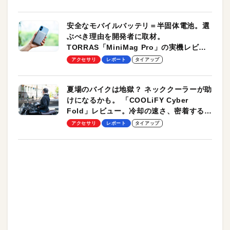
安全なモバイルバッテリ＝半固体電池。選
ぶべき理由を開発者に取材。
TORRAS「MiniMag Pro」の実機レビュ
ーも
アクセサリ
レポート
タイアップ
夏場のバイクは地獄？ ネッククーラーが助
けになるかも。 「COOLiFY Cyber
Fold」レビュー。冷却の速さ、密着する冷
却プレート、シンプルな操作性がグッド！
アクセサリ
レポート
タイアップ