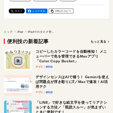
ポスト
シェアする
URLのコピー
トップ
iPad
iPadでのタスク管理に便利！ Safariやメモからリマインダーを自動作成できる。「リマインダー」アプリが進化した！
便利技の新着記事
もっと見る
コピーしたカラーコードを自動検知！ メニ
ューバーで色を管理できるMacアプリ
「Color Copy Bucket」
アプリ
便利技
デザインセンスはAIで補う！ Geminiを使え
ば問題点が浮き彫りに⁉︎／Macで速攻！AI活
用テク
アプリ
便利技
「LINE」で好きな絵文字を使ってリアクシ
ョンする方法／「既読スルー」が気まずい
ときに便利です！