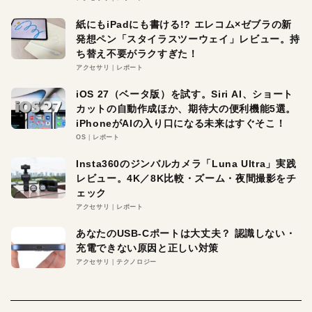
紙にもiPadにも書ける!? エレコム×ゼブラの新
発想ペン「スタイラスツーウェイ」レビュー。持
ち替え不要がラクすぎた！
アクセサリ
レポート
iOS 27（ベータ版）を試す。Siri AI、ショート
カットの自動作成ほか、期待大の便利機能5選。
iPhoneがAIの入り口になる未来はすぐそこ！
OS
レポート
Insta360のジンバルカメラ「Luna Ultra」実践
レビュー。4K／8K比較・ズーム・夜間撮影をチ
ェック
アクセサリ
レポート
あなたのUSB-Cポートは大丈夫？ 認識しない・
充電できない原因と正しい対策
アクセサリ
テクノロジー