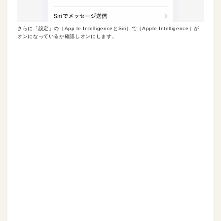
さらに「設定」の［App le IntelligenceとSiri］で［Apple Intelligence］が
オンになっているか確認しオンにします。