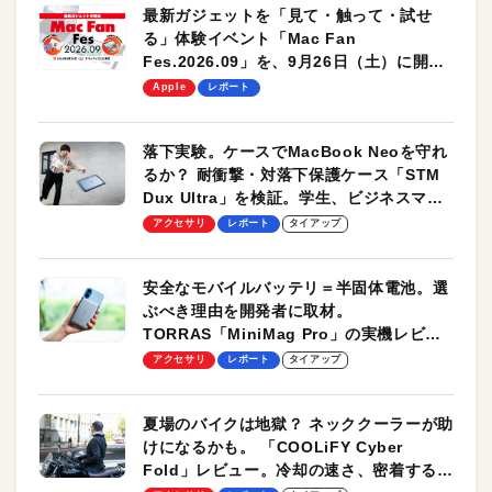
最新ガジェットを「見て・触って・試せ
る」体験イベント「Mac Fan
Fes.2026.09」を、9月26日（土）に開催
します！
Apple
レポート
落下実験。ケースでMacBook Neoを守れ
るか？ 耐衝撃・対落下保護ケース「STM
Dux Ultra」を検証。学生、ビジネスマン
のモバイルユースに最適！
アクセサリ
レポート
タイアップ
安全なモバイルバッテリ＝半固体電池。選
ぶべき理由を開発者に取材。
TORRAS「MiniMag Pro」の実機レビュ
ーも
アクセサリ
レポート
タイアップ
夏場のバイクは地獄？ ネッククーラーが助
けになるかも。 「COOLiFY Cyber
Fold」レビュー。冷却の速さ、密着する冷