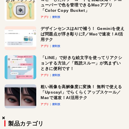
ューバーで色を管理できるMacアプリ
「Color Copy Bucket」
アプリ
便利技
デザインセンスはAIで補う！ Geminiを使え
ば問題点が浮き彫りに⁉︎／Macで速攻！AI活
用テク
アプリ
便利技
「LINE」で好きな絵文字を使ってリアクシ
ョンする方法／「既読スルー」が気まずい
ときに便利です！
アプリ
便利技
粗い画像を高解像度に変換！ 無料で使える
「Upscayl」でらくらくアップスケール／
Macで速攻！AI活用テク
アプリ
便利技
×
×
×
製品カテゴリ