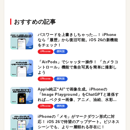
おすすめの記事
パスワードを上書きしちゃった…！ iPhone
なら「履歴」から復旧可能。iOS 26の新機能
をチェック！
iPhone
便利技
「AirPods」でシャッター操作！ 「カメラコ
ントロール」機能で集合写真を簡単に撮影し
よう
iPhone
便利技
Apple純正“AI”で画像生成。iPhoneの
「Image Playground」をChatGPTと連係す
れば…ベクター画像、アニメ、油絵、水彩…
画風も自由自在！ iOS 26の新機能をチェック
iPhone
便利技
iPhoneの「メモ」がマークダウン形式に対
応！ iOS 26で待望のアップデート。ビジネス
シーンでも、より一層頼れる存在に！