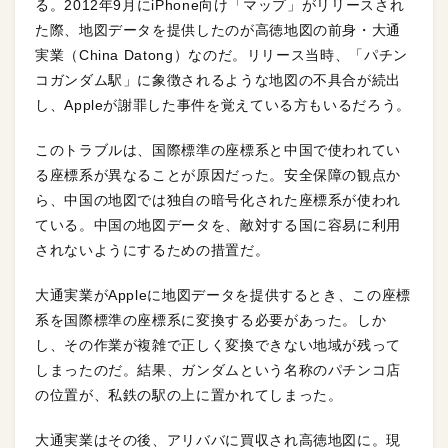
る。2012年9月にiPhone向け「マップ」がリリースされ
た際、地図データを提供したのが高徳地図の前身・大通
実業（China Datong）なのだ。リリース当時、「パチン
コガンダム駅」に象徴されるような地図の不具合が続出
し、Appleが謝罪した事件を覚えている方もいるだろう。
このトラブルは、国際標準の座標系と中国で使われてい
る座標系が異なることが原因だった。安全保障の観点か
ら、中国の地図では独自の暗号化された座標系が使われ
ている。中国の地図データを、敵対する国に容易に利用
されないようにするための措置だ。
大通実業がAppleに地図データを提供するとき、この座標
系を国際標準の座標系に変換する必要があった。しか
し、その作業が複雑で正しく変換できない地域が残って
しまったのだ。結果、ガンダムという名称のパチンコ店
の位置が、私鉄の駅の上に置かれてしまった。
大通実業はその後、アリババに買収され高徳地図に。現