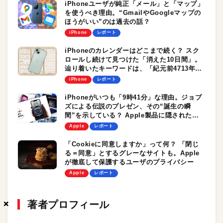
iPhoneユーザが純正「メール」と「マップ」
を使うべき理由。“GmailやGoogleマップの
ほうがいい”のは過去の話？
iPhone
レポート
iPhoneのカレンダーはどこまで続く？ スク
ロールし続けて見つけた「消えた10日間」。
辿り着いたキーワードは、「紀元前4713年」
と「改暦」
iPhone
レポート
iPhoneがいつも「9時41分」な理由。ジョブ
ズによる伝説のプレゼン、その“誕生の瞬
間”を示している？ Apple製品に隠されたさ
まざまな時刻
Apple
レポート
「Cookieに同意しますか」って何？ 「閉じ
る＝同意」とするグレーなサイトも。Apple
が徹底して保護するユーザのプライバシー
Apple
レポート
著者プロフィール
×
×
×