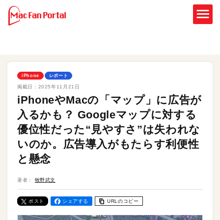
iPhone
レポート
掲載日：
2025年11月21日
iPhoneやMacの「マップ」に広告が
入るかも？ Googleマップに対する
優位性だった“見やすさ”は失われな
いのか。広告導入がもたらす利便性
と懸念
著者：
牧野武文
ポスト
シェアする
URLのコピー