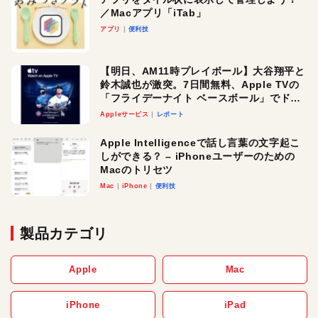
／Macアプリ「iTab」
アプリ
便利技
【明日、AM11時プレイボール】大谷翔平と
鈴木誠也が激突。7日間無料、Apple TVの
「フライデーナイト ベースボール」でドジ
ャース・カブス戦をチェック
Appleサービス
レポート
Apple Intelligenceで話し言葉の文字起こ
しができる？ – iPhoneユーザーのための
Macのトリセツ
Mac
iPhone
便利技
製品カテゴリ
Apple
Mac
iPhone
iPad