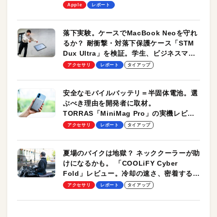
します！
Apple
レポート
落下実験。ケースでMacBook Neoを守れ
るか？ 耐衝撃・対落下保護ケース「STM
Dux Ultra」を検証。学生、ビジネスマン
のモバイルユースに最適！
アクセサリ
レポート
タイアップ
安全なモバイルバッテリ＝半固体電池。選
ぶべき理由を開発者に取材。
TORRAS「MiniMag Pro」の実機レビュ
ーも
アクセサリ
レポート
タイアップ
夏場のバイクは地獄？ ネッククーラーが助
けになるかも。 「COOLiFY Cyber
Fold」レビュー。冷却の速さ、密着する冷
却プレート、シンプルな操作性がグッド！
アクセサリ
レポート
タイアップ