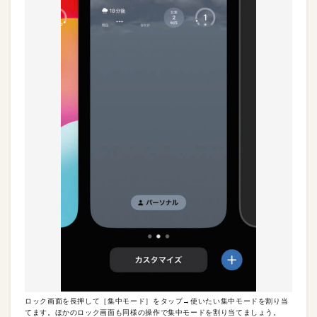
ロック画面を長押して［集中モード］をタップ→使いたい集中モードを割り当
てます。ほかのロック画面も同様の操作で集中モードを割り当てましょう。