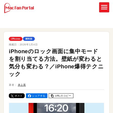
iPhone
便利技
掲載日：
2026年1月4日
iPhoneのロック画面に集中モード
を割り当てる方法。壁紙が変わると
気分も変わる？／iPhone爆得テクニ
ック
著者：
井上晃
ポスト
シェアする
URLのコピー