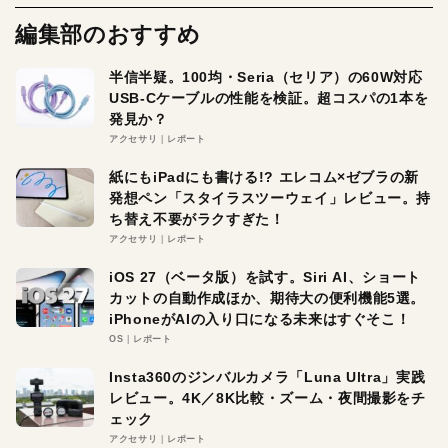
編集部のおすすめ
半信半疑。100均・Seria（セリア）の60W対応
USB-Cケーブルの性能を検証。超コスパの1本を
発見か？
アクセサリ
レポート
紙にもiPadにも書ける!? エレコム×ゼブラの新
発想ペン「スタイラスツーウェイ」レビュー。持
ち替え不要がラクすぎた！
アクセサリ
レポート
iOS 27（ベータ版）を試す。Siri AI、ショート
カットの自動作成ほか、期待大の便利機能5選。
iPhoneがAIの入り口になる未来はすぐそこ！
OS
レポート
Insta360のジンバルカメラ「Luna Ultra」実践
レビュー。4K／8K比較・ズーム・夜間撮影をチ
ェック
アクセサリ
レポート