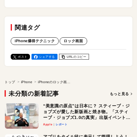
関連タグ
iPhone爆得テクニック
ロック画面
ポスト
シェアする
URLのコピー
トップ
iPhone
iPhoneのロック画面に集中モードを割り当てる方法。壁紙が変わると気分も変わる？／iPhone爆得テクニック
未分類の新着記事
もっと見る
“美意識の原点”は日本に？ スティーブ・ジ
ョブズが愛した新版画と焼き物。「スティ
ーブ・ジョブズ1.0の真実」出版イベントレ
ポ
Apple
レポート
アプリをタイル状に表示して管理しよう！