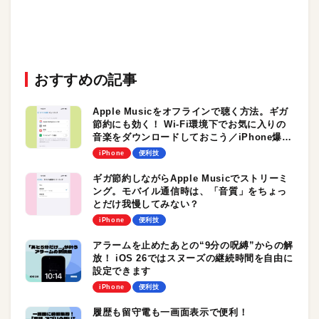
おすすめの記事
Apple Musicをオフラインで聴く方法。ギガ
節約にも効く！ Wi-Fi環境下でお気に入りの
音楽をダウンロードしておこう／iPhone爆得
テクニック
iPhone
便利技
ギガ節約しながらApple Musicでストリーミ
ング。モバイル通信時は、「音質」をちょっ
とだけ我慢してみない？
iPhone
便利技
アラームを止めたあとの“9分の呪縛”からの解
放！ iOS 26ではスヌーズの継続時間を自由に
設定できます
iPhone
便利技
履歴も留守電も一画面表示で便利！