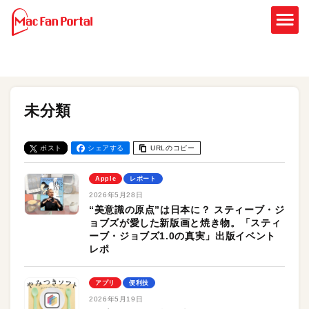
未分類
ポスト
シェアする
URLのコピー
Apple
レポート
2026年5月28日
“美意識の原点”は日本に？ スティーブ・ジ
ョブズが愛した新版画と焼き物。「スティ
ーブ・ジョブズ1.0の真実」出版イベント
レポ
アプリ
便利技
2026年5月19日