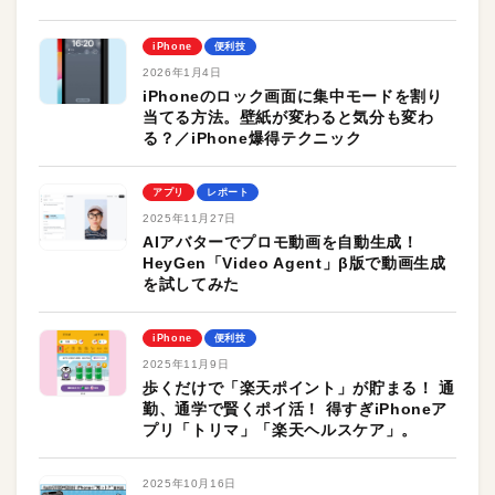
iPhone
便利技
2026年1月4日
iPhoneのロック画面に集中モードを割り
当てる方法。壁紙が変わると気分も変わ
る？／iPhone爆得テクニック
アプリ
レポート
2025年11月27日
AIアバターでプロモ動画を自動生成！
HeyGen「Video Agent」β版で動画生成
を試してみた
iPhone
便利技
2025年11月9日
歩くだけで「楽天ポイント」が貯まる！ 通
勤、通学で賢くポイ活！ 得すぎiPhoneア
プリ「トリマ」「楽天ヘルスケア」。
2025年10月16日