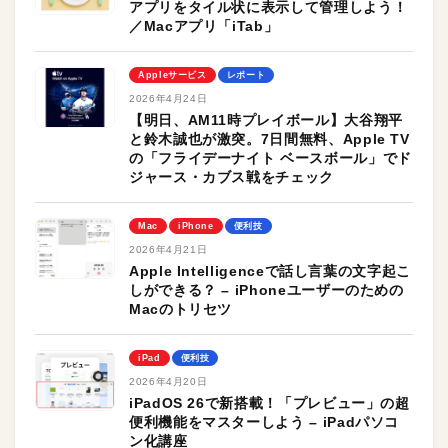
アプリをタイル状に表示して管理しよう！
／Macアプリ「iTab」
Appleサービス
レポート
2026年4月24日
【明日、AM11時プレイボール】大谷翔平
と鈴木誠也が激突。7日間無料、Apple TV
の「フライデーナイト ベースボール」でド
ジャース・カブス戦をチェック
Mac
iPhone
便利技
2026年4月21日
Apple Intelligenceで話し言葉の文字起こ
しができる？ – iPhoneユーザーのための
Macのトリセツ
iPad
便利技
2026年4月20日
iPadOS 26で新搭載！「プレビュー」の超
便利機能をマスターしよう – iPadパソコ
ン化講座