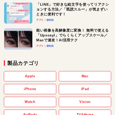
「LINE」で好きな絵文字を使ってリアクシ
ョンする方法／「既読スルー」が気まずい
ときに便利です！
アプリ
便利技
粗い画像を高解像度に変換！ 無料で使える
「Upscayl」でらくらくアップスケール／
Macで速攻！AI活用テク
アプリ
便利技
製品カテゴリ
Apple
Mac
iPhone
iPad
Watch
Vision
AirPods
TV&Home