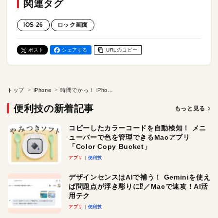
関連タグ
iOS 26
ロック画面
ポスト
シェアする
URLのコピー
トップ
iPhone
時間でかっ！ iPhoneのロック画面で「適応型時刻」を使う方法。iOS 26の新カスタム機能を使いこなそう
便利技の新着記事
もっと見る
コピーしたカラーコードを自動検知！ メニ
ューバーで色を管理できるMacアプリ
「Color Copy Bucket」
アプリ
便利技
デザインセンスはAIで補う！ Geminiを使え
ば問題点が浮き彫りに⁉︎／Macで速攻！AI活
用テク
アプリ
便利技