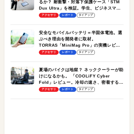
るか？ 耐衝撃・対落下保護ケース「STM
Dux Ultra」を検証。学生、ビジネスマン
のモバイルユースに最適！
アクセサリ
レポート
タイアップ
安全なモバイルバッテリ＝半固体電池。選
ぶべき理由を開発者に取材。
TORRAS「MiniMag Pro」の実機レビュ
ーも
アクセサリ
レポート
タイアップ
夏場のバイクは地獄？ ネッククーラーが助
けになるかも。 「COOLiFY Cyber
Fold」レビュー。冷却の速さ、密着する冷
却プレート、シンプルな操作性がグッド！
アクセサリ
レポート
タイアップ