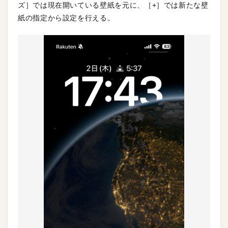
ズ］では現在開いている壁紙を元に、［+］では新たな壁
紙の指定から設定を行える。