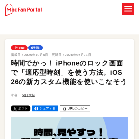
iPhone
便利技
掲載日：
2025年10月6日
更新日：
2026年06月21日
時間でかっ！ iPhoneのロック画面
で「適応型時刻」を使う方法。iOS
26の新カスタム機能を使いこなそう
著者：
関口大起
ポスト
シェアする
URLのコピー