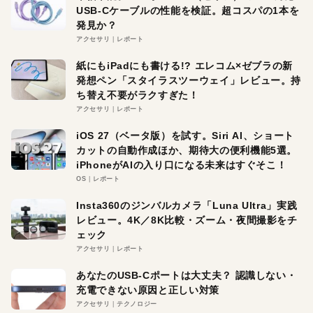
USB-Cケーブルの性能を検証。超コスパの1本を
発見か？
アクセサリ
レポート
紙にもiPadにも書ける!? エレコム×ゼブラの新
発想ペン「スタイラスツーウェイ」レビュー。持
ち替え不要がラクすぎた！
アクセサリ
レポート
iOS 27（ベータ版）を試す。Siri AI、ショート
カットの自動作成ほか、期待大の便利機能5選。
iPhoneがAIの入り口になる未来はすぐそこ！
OS
レポート
Insta360のジンバルカメラ「Luna Ultra」実践
レビュー。4K／8K比較・ズーム・夜間撮影をチ
ェック
アクセサリ
レポート
あなたのUSB-Cポートは大丈夫？ 認識しない・
充電できない原因と正しい対策
アクセサリ
テクノロジー