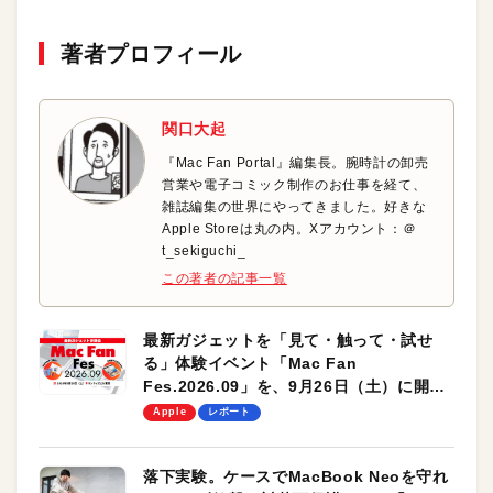
著者プロフィール
関口大起
『Mac Fan Portal』編集長。腕時計の卸売
営業や電子コミック制作のお仕事を経て、
雑誌編集の世界にやってきました。好きな
Apple Storeは丸の内。Xアカウント：＠
t_sekiguchi_
この著者の記事一覧
最新ガジェットを「見て・触って・試せ
る」体験イベント「Mac Fan
Fes.2026.09」を、9月26日（土）に開催
します！
Apple
レポート
落下実験。ケースでMacBook Neoを守れ