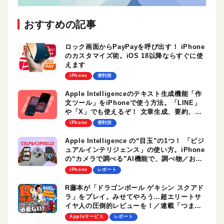
おすすめの記事
ロック画面からPayPayを呼び出す！ iPhone
のカスタマイズ術。iOS 18以降ならすぐに使
えます
iPhone
便利技
Apple Intelligenceのテキスト生成機能「作
文ツール」をiPhoneで使う方法。「LINE」
や「X」でも使えるぞ！ 文章生成、要約、校
正…とにかく頼れる
iPhone
便利技
Apple Intelligence の“目玉”の1つ！ 「ビジ
ュアルインテリジェンス」の使い方。iPhone
の“カメラで調べる”AI機能で、調べ物／お買
い物がはかどる？
iPhone
レポート
R藤本が「ドラゴンボール ゲキシン スクアド
ラ」をプレイ。みせてやろう…超エリートサ
イヤ人の圧倒的レビューを！／連載「つまら
ないゲームなど必要ない！Z」
Appleサービス
レポート