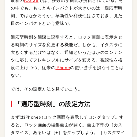
最新の
iOS 26
では、多数の新機能が提供されている。そ
の中でも、もっともインパクトが大きいのは「適応型時
刻」ではなかろうか。革新性や利便性はさておき、見た
目のインパクトという意味で。
適応型時刻を簡潔に説明すると、ロック画面に表示させ
る時刻のサイズを変更する機能だ。しかも、イタズラに
大きくするだけではなく、通知といったほかのコンテン
ツに応じてフレキシブルにサイズを変える。視認性を格
段に上げつつ、従来の
iPhone
の使い勝手を損なうことは
ない。
では、その設定方法を見ていこう。
「適応型時刻」の設定方法
まずはiPhoneのロック画面を表示してロングタップ。す
ると、ロック画面の編集画面が開く。画面下部の［カス
タマイズ］あるいは［+］をタップしよう。［カスタマイ