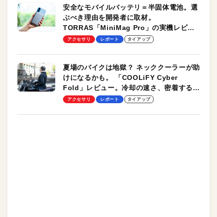
安全なモバイルバッテリ＝半固体電池。選
ぶべき理由を開発者に取材。
TORRAS「MiniMag Pro」の実機レビュ
ーも
アクセサリ
レポート
タイアップ
夏場のバイクは地獄？ ネッククーラーが助
けになるかも。 「COOLiFY Cyber
Fold」レビュー。冷却の速さ、密着する冷
却プレート、シンプルな操作性がグッド！
アクセサリ
レポート
タイアップ