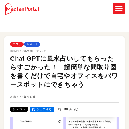
アプリ
レポート
掲載日：
2025年10月22日
Chat GPTに風水占いしてもらった
らすごかった！ 超簡単な間取り図
を書くだけで自宅やオフィスをパワ
ースポットにできちゃう
著者：
中臺さや香
ポスト
シェアする
URLのコピー