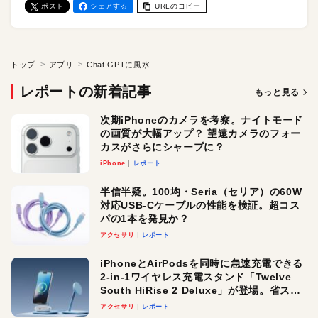
ポスト
シェアする
URLのコピー
トップ
アプリ
Chat GPTに風水占いしてもらったらすごかった！ 超簡単な間取り図を書くだけで自宅やオフィスをパワースポットにできちゃう
レポートの新着記事
もっと見る
次期iPhoneのカメラを考察。ナイトモード
の画質が大幅アップ？ 望遠カメラのフォー
カスがさらにシャープに？
iPhone
レポート
半信半疑。100均・Seria（セリア）の60W
対応USB-Cケーブルの性能を検証。超コス
パの1本を発見か？
アクセサリ
レポート
iPhoneとAirPodsを同時に急速充電できる
2-in-1ワイヤレス充電スタンド「Twelve
South HiRise 2 Deluxe」が登場。省スペ
ースでおしゃれに充電したい人にオスス
アクセサリ
レポート
メ！