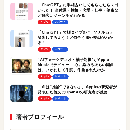
「ChatGPT」に手相占いしてもらったらスゴ
かった！ 全体運・性格・恋愛・仕事・健康な
ど幅広いジャンルがわかる
アプリ
レポート
「ChatGPT」で顔タイプ&パーソナルカラー
診断してみよう！／似合う服や髪型がわか
る！
アプリ
レポート
“AIフォークデュオ・柚子胡椒”がApple
Musicでデビュー！ 心に染みる彼らの楽曲
は、いかにして作詞、作曲されたのか
Apple
レポート
「AIは“推論”できない」。Appleの研究者が
発表した論文にOpenAIの研究者が反論
Apple
レポート
著者プロフィール