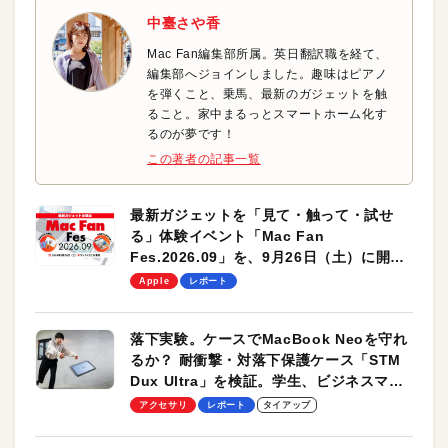
中臺さや香
Mac Fan編集部所属。英日翻訳職を経て、
編集部へジョインしました。趣味はピアノ
を弾くこと、乗馬、最新のガジェットを触
ること。家中まるっとスマートホーム化す
るのが夢です！
この著者の記事一覧
最新ガジェットを「見て・触って・試せ
る」体験イベント「Mac Fan
Fes.2026.09」を、9月26日（土）に開催
します！
Apple
レポート
落下実験。ケースでMacBook Neoを守れ
るか？ 耐衝撃・対落下保護ケース「STM
Dux Ultra」を検証。学生、ビジネスマン
のモバイルユースに最適！
アクセサリ
レポート
タイアップ