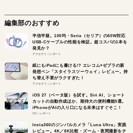
編集部のおすすめ
半信半疑。100均・Seria（セリア）の60W対応
USB-Cケーブルの性能を検証。超コスパの1本を
発見か？
アクセサリ
レポート
紙にもiPadにも書ける!? エレコム×ゼブラの新
発想ペン「スタイラスツーウェイ」レビュー。持
ち替え不要がラクすぎた！
アクセサリ
レポート
iOS 27（ベータ版）を試す。Siri AI、ショート
カットの自動作成ほか、期待大の便利機能5選。
iPhoneがAIの入り口になる未来はすぐそこ！
OS
レポート
Insta360のジンバルカメラ「Luna Ultra」実践
レビュー。4K／8K比較・ズーム・夜間撮影をチ