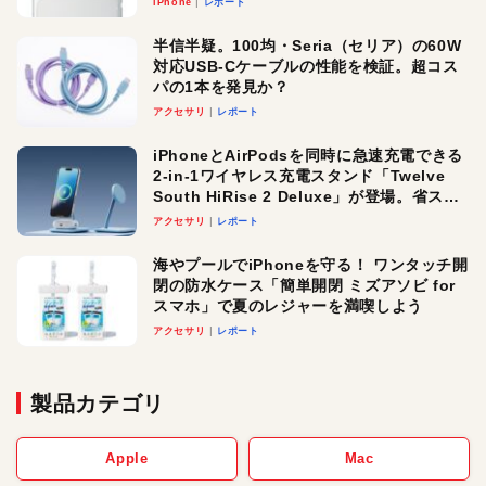
iPhone
レポート
半信半疑。100均・Seria（セリア）の60W
対応USB-Cケーブルの性能を検証。超コス
パの1本を発見か？
アクセサリ
レポート
iPhoneとAirPodsを同時に急速充電できる
2-in-1ワイヤレス充電スタンド「Twelve
South HiRise 2 Deluxe」が登場。省スペ
ースでおしゃれに充電したい人にオスス
アクセサリ
レポート
メ！
海やプールでiPhoneを守る！ ワンタッチ開
閉の防水ケース「簡単開閉 ミズアソビ for
スマホ」で夏のレジャーを満喫しよう
アクセサリ
レポート
製品カテゴリ
Apple
Mac