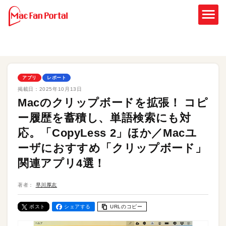
アプリ
レポート
掲載日：
2025年10月13日
Macのクリップボードを拡張！ コピ
ー履歴を蓄積し、単語検索にも対
応。「CopyLess 2」ほか／Macユ
ーザにおすすめ「クリップボード」
関連アプリ4選！
著者：
早川厚志
ポスト
シェアする
URLのコピー