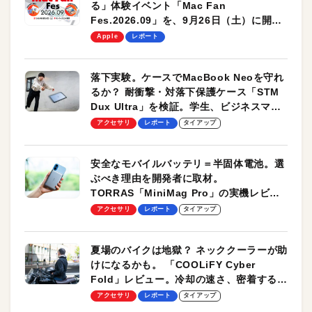
る」体験イベント「Mac Fan
Fes.2026.09」を、9月26日（土）に開催
します！
Apple
レポート
落下実験。ケースでMacBook Neoを守れ
るか？ 耐衝撃・対落下保護ケース「STM
Dux Ultra」を検証。学生、ビジネスマン
のモバイルユースに最適！
アクセサリ
レポート
タイアップ
安全なモバイルバッテリ＝半固体電池。選
ぶべき理由を開発者に取材。
TORRAS「MiniMag Pro」の実機レビュ
ーも
アクセサリ
レポート
タイアップ
夏場のバイクは地獄？ ネッククーラーが助
けになるかも。 「COOLiFY Cyber
Fold」レビュー。冷却の速さ、密着する冷
却プレート、シンプルな操作性がグッド！
アクセサリ
レポート
タイアップ