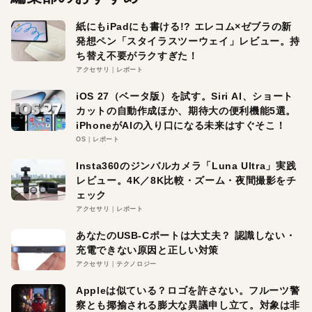
紙にもiPadにも書ける!? エレコム×ゼブラの新
発想ペン「スタイラスツーウェイ」レビュー。持
ち替え不要がラクすぎた！
アクセサリ
レポート
iOS 27（ベータ版）を試す。Siri AI、ショート
カットの自動作成ほか、期待大の便利機能5選。
iPhoneがAIの入り口になる未来はすぐそこ！
OS
レポート
Insta360のジンバルカメラ「Luna Ultra」実践
レビュー。4K／8K比較・ズーム・夜間撮影をチ
ェック
アクセサリ
レポート
あなたのUSB-Cポートは大丈夫？ 認識しない・
充電できない原因と正しい対策
アクセサリ
テクノロジー
Appleは似ている？ロゴを許さない。フルーツ警
察とも揶揄される膨大な異議申し立て。対象は非