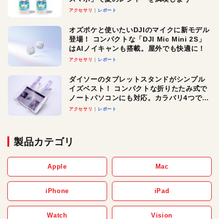
アクセサリ
レポート
オズポケと使いたいDJIのマイクに新モデル
登場！ コンパクトな「DJI Mic Mini 2S」
はAIノイキャンも搭載。屋外でも快適に！
アクセサリ
レポート
ダイソーのタブレットスタンドがシンプル
イズベスト！ コンパクトな折りたたみ式で
ノートパソコンにも対応。カラバリ4つで選
べる楽しさも
アクセサリ
レポート
製品カテゴリ
Apple
Mac
iPhone
iPad
Watch
Vision