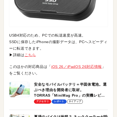
USB4対応のため、PCでの転送速度が高速。
SSDに保存したiPhoneの撮影データは、PCへスピーディ
ーに転送できます。
▶詳細は
こちら
このほかの対応商品は「
iOS 26／iPadOS 26対応情報
」
をご覧ください。
安全なモバイルバッテリ＝半固体電池。選
ぶべき理由を開発者に取材。
TORRAS「MiniMag Pro」の実機レビュ
ーも
アクセサリ
レポート
タイアップ
夏場のバイクは地獄？ ネッククーラーが助