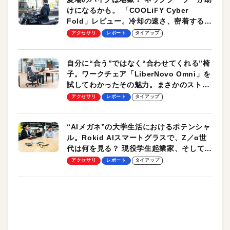
けになるかも。 「COOLiFY Cyber
Fold」レビュー。冷却の速さ、密着する冷
却プレート、シンプルな操作性がグッド！
アクセサリ
レポート
タイアップ
自分に“合う”ではなく“合わせてくれる”椅
子。ワークチェア「LiberNovo Omni」を
試してわかったその魅力。まさかのストレ
ッチ機能も搭載
アクセサリ
レポート
タイアップ
“AIメガネ”の大学生活におけるポテンシャ
ル。Rokid AIスマートグラスで、Z／α世
代は何を見る？ 現役学生起業家、そして教
授による体験会レポート【PR】
アクセサリ
レポート
タイアップ