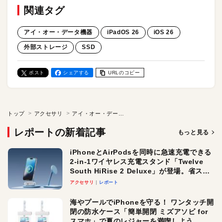
関連タグ
アイ・オー・データ機器
iPadOS 26
iOS 26
外部ストレージ
SSD
ポスト
シェアする
URLのコピー
トップ
アクセサリ
アイ・オー・データ機器製SSDが「iOS 26」「iPadOS 26」に対応！アップデート後も安心してご使用いただけます
レポートの新着記事
もっと見る
iPhoneとAirPodsを同時に急速充電できる
2-in-1ワイヤレス充電スタンド「Twelve
South HiRise 2 Deluxe」が登場。省スペ
ースでおしゃれに充電したい人にオスス
アクセサリ
レポート
メ！
海やプールでiPhoneを守る！ ワンタッチ開
閉の防水ケース「簡単開閉 ミズアソビ for
スマホ」で夏のレジャーを満喫しよう