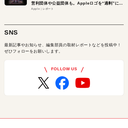
営利団体や公益団体も。Appleロゴを“過剰”に守
る理由とは
Apple
レポート
SNS
最新記事やお知らせ、編集部員の取材レポートなどを投稿中！
ぜひフォローをお願いします。
FOLLOW US