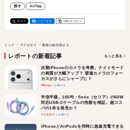
探す
AirTag
ポスト
シェアする
URLのコピー
トップ
アクセサリ
最新の紛失防止タグはディスプレイ付き⁉︎ 好きな画像を表示できる“PhotoTag”を試す
レポートの新着記事
もっと見る
次期iPhoneのカメラを考察。ナイトモード
の画質が大幅アップ？ 望遠カメラのフォー
カスがさらにシャープに？
iPhone
レポート
半信半疑。100均・Seria（セリア）の60W
対応USB-Cケーブルの性能を検証。超コス
パの1本を発見か？
アクセサリ
レポート
iPhoneとAirPodsを同時に急速充電できる