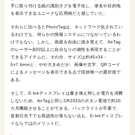
手に取り付ける紙の識別タグを電子化し、便名や目的地
を表示できるユニークな応用例だと感じていた。
それらに比べるとPhotoTagは、ネットワーク化されてい
るわけでも、何らかの情報システムにつながっているわ
けでもない。しかし、画面を自由に描き変えて、AirTag
のレーザー刻印以上に自分なりの個性を表現することが
できるアイテムだ。その分、サイズは約45×34・
5×7.6mmと、やや大きめだが、画像や文字、QRコード
によるメッセージを表示できる点で現状唯一の選択肢で
ある。
そして、E-Inkディスプレイは書き換え時しか電力を消費
しないため、AirTagと同じCR2032のボタン電池で約10
カ月機能させることができる。バックライトが不要で、
直射日光下でも視認性が落ちない点も、E-Inkディスプレ
イならではのメリットだ。