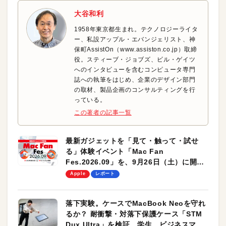
大谷和利
1958年東京都生まれ。テクノロジーライタ
ー、私設アップル・エバンジェリスト、神
保町AssistOn（www.assiston.co.jp）取締
役。スティーブ・ジョブズ、ビル・ゲイツ
へのインタビューを含むコンピュータ専門
誌への執筆をはじめ、企業のデザイン部門
の取材、製品企画のコンサルティングを行
っている。
この著者の記事一覧
最新ガジェットを「見て・触って・試せ
る」体験イベント「Mac Fan
Fes.2026.09」を、9月26日（土）に開催
します！
Apple
レポート
落下実験。ケースでMacBook Neoを守れ
るか？ 耐衝撃・対落下保護ケース「STM
Dux Ultra」を検証。学生、ビジネスマン