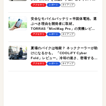
のモバイルユースに最適！
アクセサリ
レポート
タイアップ
安全なモバイルバッテリ＝半固体電池。選
ぶべき理由を開発者に取材。
TORRAS「MiniMag Pro」の実機レビュ
ーも
アクセサリ
レポート
タイアップ
夏場のバイクは地獄？ ネッククーラーが助
けになるかも。 「COOLiFY Cyber
Fold」レビュー。冷却の速さ、密着する冷
却プレート、シンプルな操作性がグッド！
アクセサリ
レポート
タイアップ