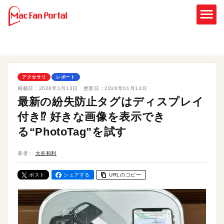
アクセサリ
レポート
掲載日：
2026年1月13日
更新日：
2026年01月14日
最新の紛失防止タグはディスプレイ
付き⁉︎ 好きな画像を表示でき
る“PhotoTag”を試す
著者：
大谷和利
ポスト
シェアする
URLのコピー