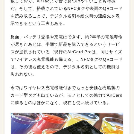
載しており、AirTagより音で見つけやすいことも特徴
だ。そして、搭載されているNFCタグや表面のQRコード
を読み取ることで、デジタル名刺や紛失時の連絡先を表
示できるという工夫もある。
反面、バッテリ交換や充電はできず、約2年半の電池寿命
が尽きたあとは、半額で新品を購入できるというサービ
スが提供されている（現行のAirCard Proは、同じサイズ
でワイヤレス充電機能も備える）。NFCタグやQRコード
は、その後も使えるので、デジタル名刺としての機能は
失われない。
今ではワイヤレス充電機能付きでもっと安価な樹脂製の
カード型タグも出ているが、モノとしての魅力でAirCard
に勝るものはほかになく、現在も使い続けている。