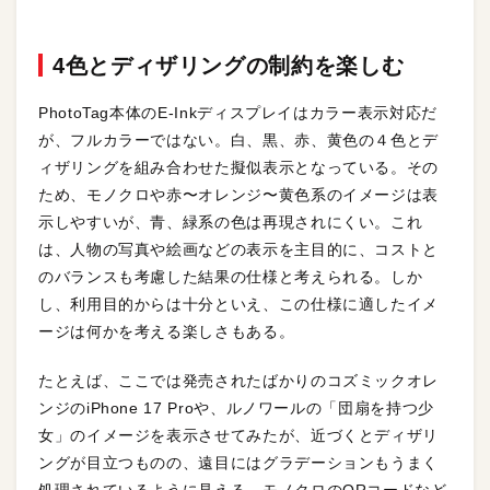
4色とディザリングの制約を楽しむ
PhotoTag本体のE-Inkディスプレイはカラー表示対応だ
が、フルカラーではない。白、黒、赤、黄色の４色とデ
ィザリングを組み合わせた擬似表示となっている。その
ため、モノクロや赤〜オレンジ〜黄色系のイメージは表
示しやすいが、青、緑系の色は再現されにくい。これ
は、人物の写真や絵画などの表示を主目的に、コストと
のバランスも考慮した結果の仕様と考えられる。しか
し、利用目的からは十分といえ、この仕様に適したイメ
ージは何かを考える楽しさもある。
たとえば、ここでは発売されたばかりのコズミックオレ
ンジのiPhone 17 Proや、ルノワールの「団扇を持つ少
女」のイメージを表示させてみたが、近づくとディザリ
ングが目立つものの、遠目にはグラデーションもうまく