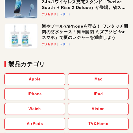
2-in-1ワイヤレス充電スタンド「Twelve
South HiRise 2 Deluxe」が登場。省スペ
ースでおしゃれに充電したい人にオスス
アクセサリ
レポート
メ！
海やプールでiPhoneを守る！ ワンタッチ開
閉の防水ケース「簡単開閉 ミズアソビ for
スマホ」で夏のレジャーを満喫しよう
アクセサリ
レポート
製品カテゴリ
Apple
Mac
iPhone
iPad
Watch
Vision
AirPods
TV&Home