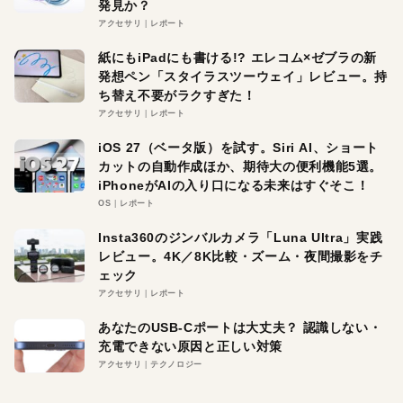
発見か？
アクセサリ
レポート
紙にもiPadにも書ける!? エレコム×ゼブラの新
発想ペン「スタイラスツーウェイ」レビュー。持
ち替え不要がラクすぎた！
アクセサリ
レポート
iOS 27（ベータ版）を試す。Siri AI、ショート
カットの自動作成ほか、期待大の便利機能5選。
iPhoneがAIの入り口になる未来はすぐそこ！
OS
レポート
Insta360のジンバルカメラ「Luna Ultra」実践
レビュー。4K／8K比較・ズーム・夜間撮影をチ
ェック
アクセサリ
レポート
あなたのUSB-Cポートは大丈夫？ 認識しない・
充電できない原因と正しい対策
アクセサリ
テクノロジー