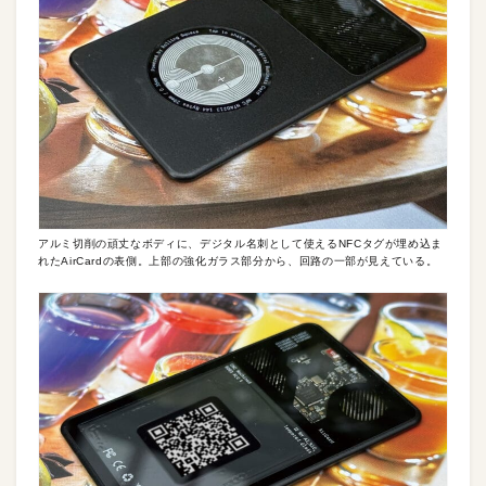
アルミ切削の頑丈なボディに、デジタル名刺として使えるNFCタグが埋め込ま
れたAirCardの表側。上部の強化ガラス部分から、回路の一部が見えている。