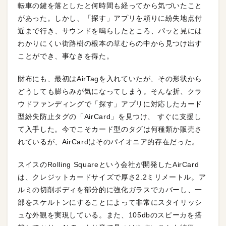
転車の鍵を落としたと何時間も経ってから気づいたこと
があった。しかし、「探す」アプリを頼りに紛失地点付
近まで行き、サウンドを鳴らしたところ、パッと見には
わかりにくい街路樹の根本の草むらの中から見つけ出す
ことができ、事なきを得た。
財布にも、最初はAirTagを入れていたが、その形状から
どうしても膨らみが気になってしまう。そんな折、クラ
ウドファンディングで「探す」アプリに対応したカード
型紛失防止タグの「AirCard」を見つけ、 すぐに支援し
て入手した。今でこそカード型のタグは何種類か販売さ
れているが、AirCardはそのパイオニア的存在だった。
スイスのRolling Squareという会社が開発したAirCard
は、クレジットカードサイズで厚さ2.2ミリメートル。ア
ルミの切削ボディを部分的に強化ガラスでカバーし、一
部をスケルトンにすることによって非常にスタイリッシ
ュな外観を実現している。また、105dbのスピーカを搭