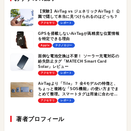
【実験】AirTag vs ジェネリックAirTag！ 公
園で隠して本当に見つけられるのはどっち？
アクセサリ
レポート
GPSを搭載しないAirTagが高精度な位置情報
を特定できる理由
Apple
テクノロジー
面倒な電池交換は不要！ ソーラー充電対応の
紛失防止タグ「MATECH Smart Card
Solar」レビュー
アクセサリ
レポート
AirTagより「Tile」？ 全4モデルの特徴と、
ちょっと複雑な「SOS機能」の使い方までま
とめて整理。スマートタグは用途に合わせて
賢く選ぼう！
アクセサリ
レポート
著者プロフィール