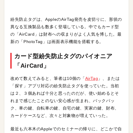
紛失防止タグは、AppleのAirTag発売を皮切りに、形状の
異なる互換製品も数多く登場している。中でもカード型
の「AirCard」は財布への収まりがよく人気を博した。最
新の「PhotoTag」は画面表示機能を搭載する。
カード型
紛失防止タグのパイオニア
「AirCard」
改めて数えてみると、筆者は10個の「
AirTag
」、または
「探す」アプリ対応の紛失防止タグを使っていた。当初
は２、３個あれば十分と思ったのだが、使い始めるとそ
れまで感じたことのない安心感が生まれ、バックパッ
ク、車の鍵、自転車の鍵、自宅の鍵、実家の鍵、財布、
カードケースなど、次々と対象物が増えていった。
最近も六本木のAppleでのセミナーの帰りに、どこかで自