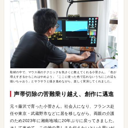
取材の中で、マウス画のテクニックを気さくに教えてくれる小菅さん。「色が
増えすぎるからこれはやめよう」「ここに使った色で忘れないうちにこの辺も
描いちゃおう」とサラサラと描き進めながら、楽しく実演してくれました。
声帯切除の苦難乗り越え、創作に邁進
元々藤沢で育った小菅さん。社会人になり、フランス赴
任や東京・武蔵野市などに居を移しながら、両親の介護
のため2023年に湘南地域に20年ぶりに戻ってきました。
そして改めて、この地の美しさを伝えたいという思いが