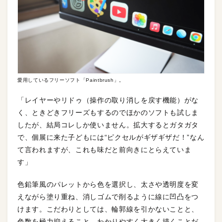
愛用しているフリーソフト「Paintbrush」。
「レイヤーやリドゥ（操作の取り消しを戻す機能）がな
く、ときどきフリーズもするのでほかのソフトも試しま
したが、結局コレしか使いません。拡大するとガタガタ
で、個展に来た子どもには“ピクセルがギザギザだ！”なん
て言われますが、これも味だと前向きにとらえていま
す」
色鉛筆風のパレットから色を選択し、太さや透明度を変
えながら塗り重ね、消しゴムで削るように線に凹凸をつ
けます。こだわりとしては、輪郭線を引かないことと、
色数を極力抑えること、わかりやすく大きく描くことだ