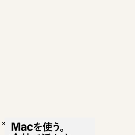
×
×
×