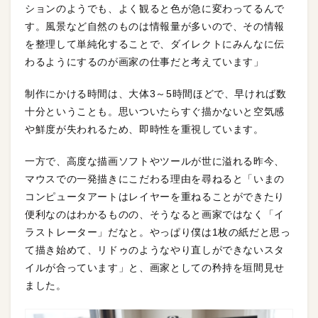
ションのようでも、よく観ると色が急に変わってるんで
す。風景など自然のものは情報量が多いので、その情報
を整理して単純化することで、ダイレクトにみんなに伝
わるようにするのが画家の仕事だと考えています」
制作にかける時間は、大体3～5時間ほどで、早ければ数
十分ということも。思いついたらすぐ描かないと空気感
や鮮度が失われるため、即時性を重視しています。
一方で、高度な描画ソフトやツールが世に溢れる昨今、
マウスでの一発描きにこだわる理由を尋ねると「いまの
コンピュータアートはレイヤーを重ねることができたり
便利なのはわかるものの、そうなると画家ではなく「イ
ラストレーター」だなと。やっぱり僕は1枚の紙だと思っ
て描き始めて、リドゥのようなやり直しができないスタ
イルが合っています」と、画家としての矜持を垣間見せ
ました。