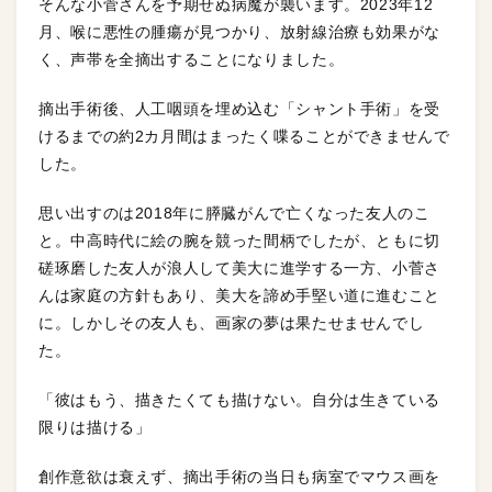
そんな小菅さんを予期せぬ病魔が襲います。2023年12
月、喉に悪性の腫瘍が見つかり、放射線治療も効果がな
く、声帯を全摘出することになりました。
摘出手術後、人工咽頭を埋め込む「シャント手術」を受
けるまでの約2カ月間はまったく喋ることができませんで
した。
思い出すのは2018年に膵臓がんで亡くなった友人のこ
と。中高時代に絵の腕を競った間柄でしたが、ともに切
磋琢磨した友人が浪人して美大に進学する一方、小菅さ
んは家庭の方針もあり、美大を諦め手堅い道に進むこと
に。しかしその友人も、画家の夢は果たせませんでし
た。
「彼はもう、描きたくても描けない。自分は生きている
限りは描ける」
創作意欲は衰えず、摘出手術の当日も病室でマウス画を