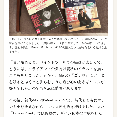
「Mac Fanさんなど数冊を買い込んで勉強していました」と当時のMac Fanの
誌面を広げてくれました。状態が良く、大切に保管しているのが伝わってきま
す。誌面を読み、Power Macintosh 6100の購入につながったという経緯もあ
るそう。
「使い始めると、ペイントツールでの描画が楽しくて。
ときには、クライアント企業向け資料のイラストを描く
こともありました。昔から、Macの『ゴミ箱』にデータ
を移すとぷくっと膨らむような遊び心のあるギミックが
好きでした。今でもMacに愛着があります」
その後、初代iMacやWindows PCと、時代とともにマシ
ンも乗り換えながら、マウス画を描き続けました。また
「PowerPoint」で販促物のデザイン見本の作成をした