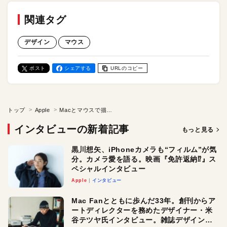
関連タグ
デザイン
マウス
ポスト
シェアする
URLのコピー
トップ
Apple
Macとマウスで描く“湘南の風景”──声帯摘出乗り越えたサラリーマン画家の30年
インタビューの新着記事
もっと見る
黒川想矢、iPhoneカメラも“フィルム”が気
分。カメラ愛を語る。映画『免許返納⁉︎』ス
ペシャルインタビュー
Apple
インタビュー
Mac Fanとともに歩んだ33年。創刊からア
ートディレクターを務めたデザイナー・米
谷テツヤ氏インタビュー。雑誌デザインの