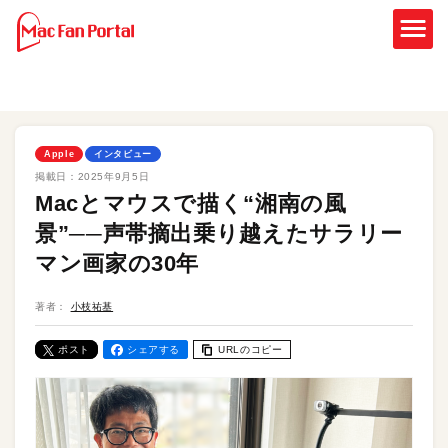
Apple
インタビュー
掲載日：
2025年9月5日
Macとマウスで描く“湘南の風
景”──声帯摘出乗り越えたサラリー
マン画家の30年
著者：
小枝祐基
ポスト
シェアする
URLのコピー