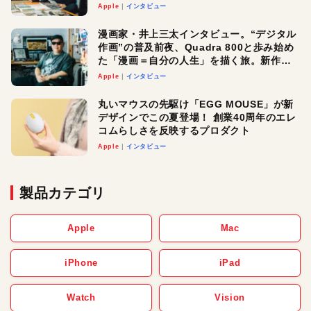
真髄と今後
Apple
インタビュー
漫画家・井上三太インタビュー。“デジタル
作画”の普及前夜、Quadra 800と歩み始め
た「漫画＝自分の人生」を描く旅。新作
『惨家』に込めた想い
Apple
インタビュー
丸いマウスの先駆け「EGG MOUSE」が新
デザインでこの夏登場！ 創業40周年のエレ
コムらしさを反映するプロダクト
Apple
インタビュー
製品カテゴリ
Apple
Mac
iPhone
iPad
Watch
Vision