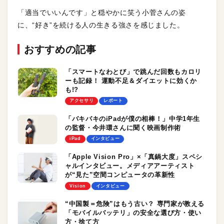
「適当でいいんです」と穏やかに笑う小菅さんの姿
に、“好き”を続ける人の生きる強さを感じました。
おすすめの記事
「スマートなわとび」で跳んだ回数もカロリ
ーも記録！ 運動不足＆ダイエットに効くか
も!?
アクセサリ
レポート
「バキバキのiPadが僕の相棒！」中学1年生
の監督・今井環さんに聞く映画制作術
iPad
インタビュー
「Apple Vision Pro」×「真鍋大度」スペシ
ャルインタビュー。メディアアーティスト
が“見た”空間コンピュータの革新性
Vision
インタビュー
“中国製＝危険”はもう古い？ 専門家が教える
「モバイルバッテリ」の安全な選び方・使い
方・捨て方