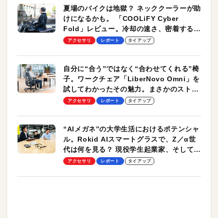
夏場のバイクは地獄？ ネッククーラーが助
けになるかも。 「COOLiFY Cyber
Fold」レビュー。冷却の速さ、密着する冷
却プレート、シンプルな操作性がグッド！
アクセサリ
レポート
タイアップ
自分に“合う”ではなく“合わせてくれる”椅
子。ワークチェア「LiberNovo Omni」を
試してわかったその魅力。まさかのストレ
ッチ機能も搭載
アクセサリ
レポート
タイアップ
“AIメガネ”の大学生活におけるポテンシャ
ル。Rokid AIスマートグラスで、Z／α世
代は何を見る？ 現役学生起業家、そして教
授による体験会レポート【PR】
アクセサリ
レポート
タイアップ