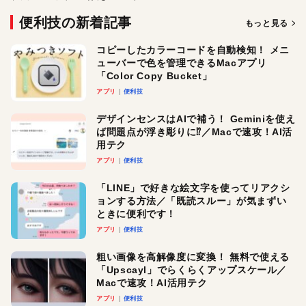
便利技の新着記事
もっと見る
コピーしたカラーコードを自動検知！ メニ
ューバーで色を管理できるMacアプリ
「Color Copy Bucket」
アプリ
便利技
デザインセンスはAIで補う！ Geminiを使え
ば問題点が浮き彫りに⁉︎／Macで速攻！AI活
用テク
アプリ
便利技
「LINE」で好きな絵文字を使ってリアクシ
ョンする方法／「既読スルー」が気まずい
ときに便利です！
アプリ
便利技
粗い画像を高解像度に変換！ 無料で使える
「Upscayl」でらくらくアップスケール／
Macで速攻！AI活用テク
アプリ
便利技