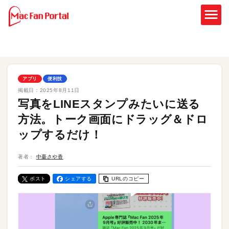
アプリ
便利技
掲載日：
2025年8月11日
写真をLINEスタンプみたいに送る
方法。トーク画面にドラッグ＆ドロ
ップするだけ！
著者：
中臺さや香
ポスト
シェアする
URLのコピー