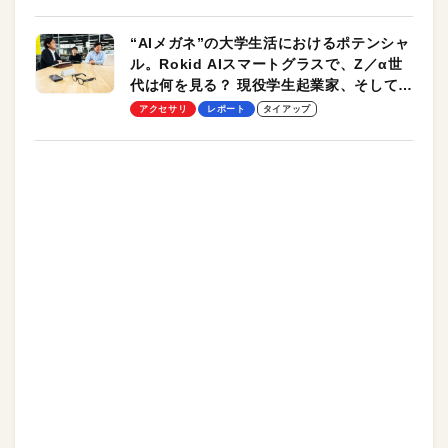
“AIメガネ”の大学生活におけるポテンシャ
ル。Rokid AIスマートグラスで、Z／α世
代は何を見る？ 現役学生起業家、そして教
授による体験会レポート【PR】
アクセサリ
レポート
タイアップ