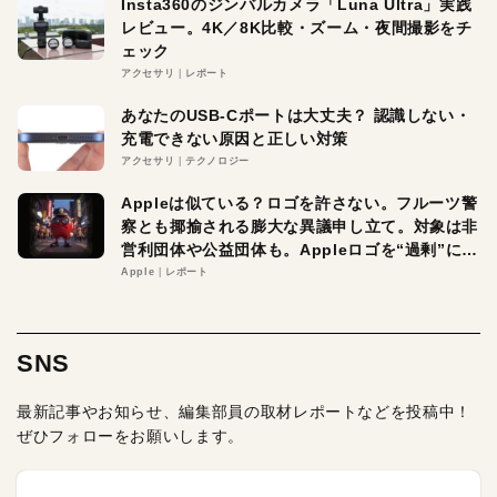
Insta360のジンバルカメラ「Luna Ultra」実践
レビュー。4K／8K比較・ズーム・夜間撮影をチ
ェック
アクセサリ
レポート
あなたのUSB-Cポートは大丈夫？ 認識しない・
充電できない原因と正しい対策
アクセサリ
テクノロジー
Appleは似ている？ロゴを許さない。フルーツ警
察とも揶揄される膨大な異議申し立て。対象は非
営利団体や公益団体も。Appleロゴを“過剰”に守
る理由とは
Apple
レポート
SNS
最新記事やお知らせ、編集部員の取材レポートなどを投稿中！
ぜひフォローをお願いします。