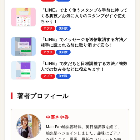
「LINE」でよく使うスタンプを手前に持って
くる裏技／お気に入りのスタンプがすぐ使え
ちゃう！
アプリ
便利技
「LINE」でメッセージを送信取消する方法／
相手に読まれる前に取り消せて安心！
アプリ
便利技
「LINE」で友だちと日程調整する方法／複数
人での飲み会などに役立ちます！
アプリ
便利技
著者プロフィール
中臺さや香
Mac Fan編集部所属。英日翻訳職を経て、
編集部へジョインしました。趣味はピアノ
を弾くこと、乗馬、最新のガジェットを触