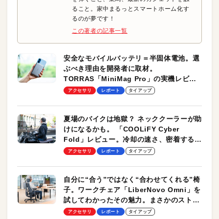
ること。家中まるっとスマートホーム化す
るのが夢です！
この著者の記事一覧
安全なモバイルバッテリ＝半固体電池。選
ぶべき理由を開発者に取材。
TORRAS「MiniMag Pro」の実機レビュ
ーも
アクセサリ
レポート
タイアップ
夏場のバイクは地獄？ ネッククーラーが助
けになるかも。 「COOLiFY Cyber
Fold」レビュー。冷却の速さ、密着する冷
却プレート、シンプルな操作性がグッド！
アクセサリ
レポート
タイアップ
自分に“合う”ではなく“合わせてくれる”椅
子。ワークチェア「LiberNovo Omni」を
試してわかったその魅力。まさかのストレ
ッチ機能も搭載
アクセサリ
レポート
タイアップ