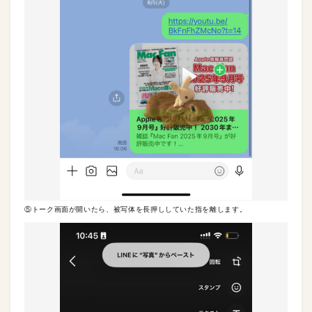
⑤トーク画面が開いたら、被写体を長押ししていた指を離します。