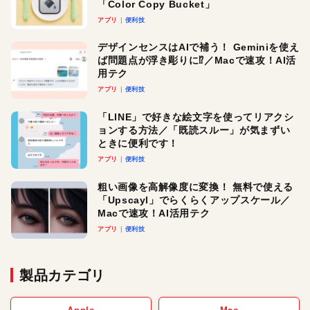
「Color Copy Bucket」
アプリ
便利技
デザインセンスはAIで補う！ Geminiを使え
ば問題点が浮き彫りに⁉︎／Macで速攻！AI活
用テク
アプリ
便利技
「LINE」で好きな絵文字を使ってリアクシ
ョンする方法／「既読スルー」が気まずい
ときに便利です！
アプリ
便利技
粗い画像を高解像度に変換！ 無料で使える
「Upscayl」でらくらくアップスケール／
Macで速攻！AI活用テク
アプリ
便利技
製品カテゴリ