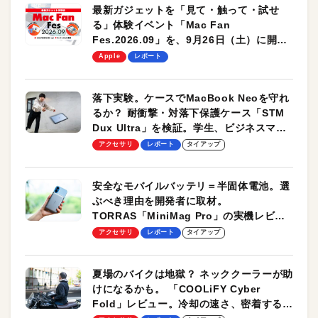
最新ガジェットを「見て・触って・試せ
る」体験イベント「Mac Fan
Fes.2026.09」を、9月26日（土）に開催
します！
Apple
レポート
落下実験。ケースでMacBook Neoを守れ
るか？ 耐衝撃・対落下保護ケース「STM
Dux Ultra」を検証。学生、ビジネスマン
のモバイルユースに最適！
アクセサリ
レポート
タイアップ
安全なモバイルバッテリ＝半固体電池。選
ぶべき理由を開発者に取材。
TORRAS「MiniMag Pro」の実機レビュ
ーも
アクセサリ
レポート
タイアップ
夏場のバイクは地獄？ ネッククーラーが助
けになるかも。 「COOLiFY Cyber
Fold」レビュー。冷却の速さ、密着する冷