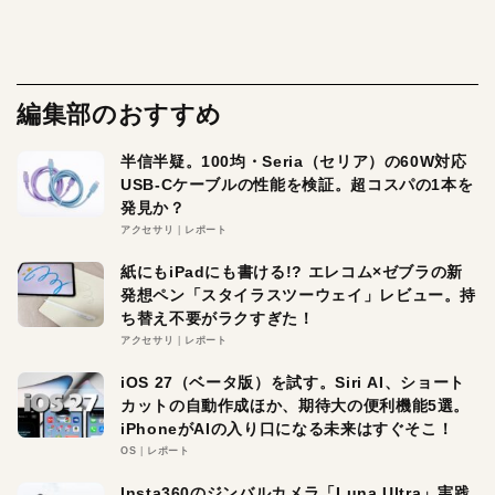
編集部のおすすめ
半信半疑。100均・Seria（セリア）の60W対応
USB-Cケーブルの性能を検証。超コスパの1本を
発見か？
アクセサリ
レポート
紙にもiPadにも書ける!? エレコム×ゼブラの新
発想ペン「スタイラスツーウェイ」レビュー。持
ち替え不要がラクすぎた！
アクセサリ
レポート
iOS 27（ベータ版）を試す。Siri AI、ショート
カットの自動作成ほか、期待大の便利機能5選。
iPhoneがAIの入り口になる未来はすぐそこ！
OS
レポート
Insta360のジンバルカメラ「Luna Ultra」実践