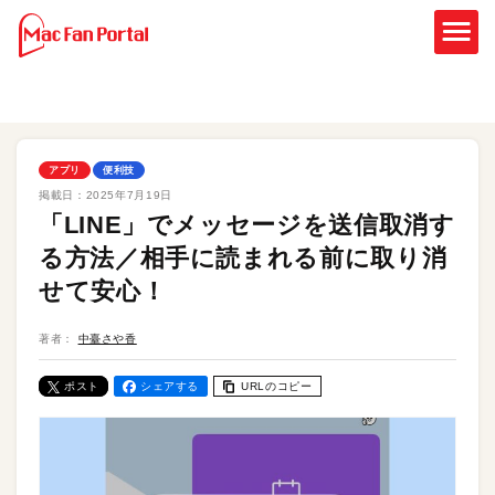
アプリ
便利技
掲載日：
2025年7月19日
「LINE」でメッセージを送信取消す
る方法／相手に読まれる前に取り消
せて安心！
著者：
中臺さや香
ポスト
シェアする
URLのコピー