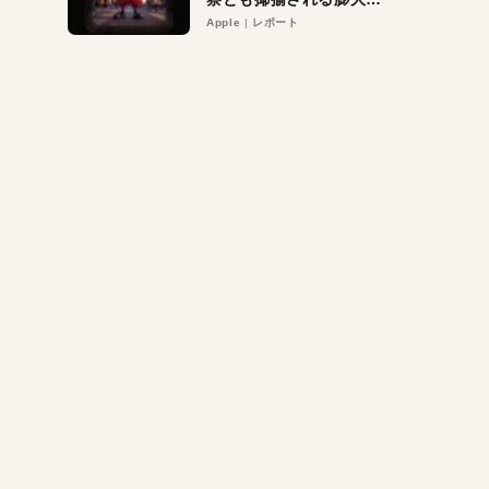
異議申し立て。対象は非
Apple
レポート
営利団体や公益団体も。
Appleロゴを“過剰”に守
る理由とは