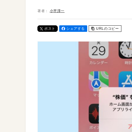
著者：
小平淳一
ポスト
シェアする
URLのコピー