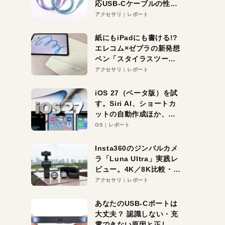
応USB-Cケーブルの性能
を検証。超コスパの1本を
アクセサリ
レポート
発見か？
紙にもiPadにも書ける!?
エレコム×ゼブラの新発想
ペン「スタイラスツーウ
ェイ」レビュー。持ち替
アクセサリ
レポート
え不要がラクすぎた！
iOS 27（ベータ版）を試
す。Siri AI、ショートカ
ットの自動作成ほか、期
待大の便利機能5選。
OS
レポート
iPhoneがAIの入り口にな
る未来はすぐそこ！
Insta360のジンバルカメ
ラ「Luna Ultra」実践レ
ビュー。4K／8K比較・ズ
ーム・夜間撮影をチェッ
アクセサリ
レポート
ク
あなたのUSB-Cポートは
大丈夫？ 認識しない・充
電できない原因と正しい