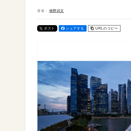
著者：
牧野武文
ポスト
シェアする
URLのコピー