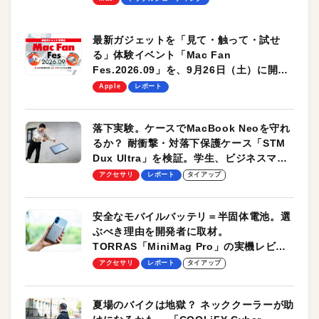
最新ガジェットを「見て・触って・試せ
る」体験イベント「Mac Fan
Fes.2026.09」を、9月26日（土）に開催
します！
Apple
レポート
落下実験。ケースでMacBook Neoを守れ
るか？ 耐衝撃・対落下保護ケース「STM
Dux Ultra」を検証。学生、ビジネスマン
のモバイルユースに最適！
アクセサリ
レポート
タイアップ
安全なモバイルバッテリ＝半固体電池。選
ぶべき理由を開発者に取材。
TORRAS「MiniMag Pro」の実機レビュ
ーも
アクセサリ
レポート
タイアップ
夏場のバイクは地獄？ ネッククーラーが助