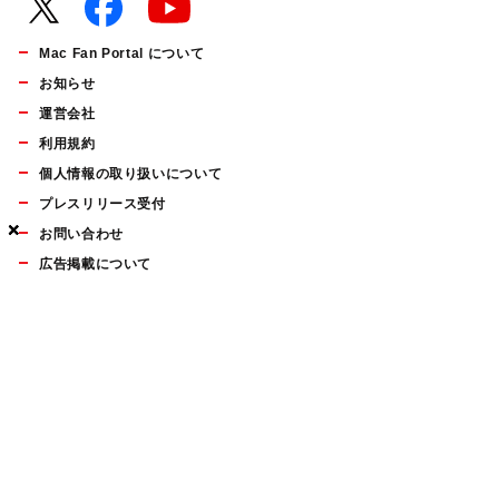
Mac Fan Portal について
お知らせ
運営会社
利用規約
個人情報の取り扱いについて
プレスリリース受付
×
×
×
お問い合わせ
広告掲載について
マイナビBOOKS
Mac Fan Portalの人気記事ランキングやおすすめ記事、編集部
員によるコラムなどをまとめたメールマガジンを毎週金曜日に
配信します。お気軽にご登録ください。
Mac Fan メールマガジン