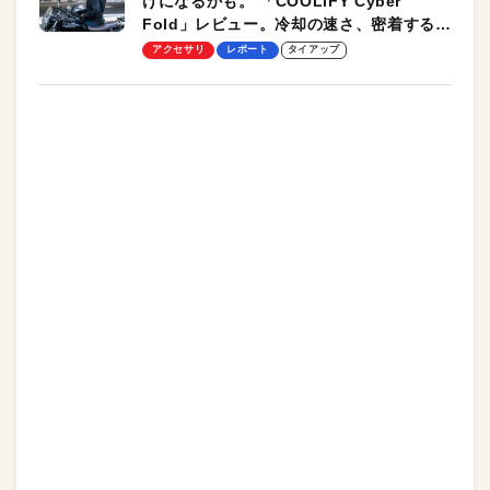
けになるかも。 「COOLiFY Cyber
Fold」レビュー。冷却の速さ、密着する冷
却プレート、シンプルな操作性がグッド！
アクセサリ
レポート
タイアップ