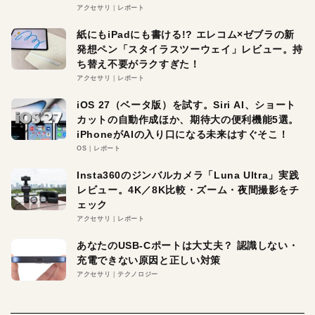
アクセサリ
レポート
紙にもiPadにも書ける!? エレコム×ゼブラの新
発想ペン「スタイラスツーウェイ」レビュー。持
ち替え不要がラクすぎた！
アクセサリ
レポート
iOS 27（ベータ版）を試す。Siri AI、ショート
カットの自動作成ほか、期待大の便利機能5選。
iPhoneがAIの入り口になる未来はすぐそこ！
OS
レポート
Insta360のジンバルカメラ「Luna Ultra」実践
レビュー。4K／8K比較・ズーム・夜間撮影をチ
ェック
アクセサリ
レポート
あなたのUSB-Cポートは大丈夫？ 認識しない・
充電できない原因と正しい対策
アクセサリ
テクノロジー