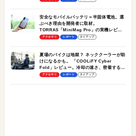
安全なモバイルバッテリ＝半固体電池。選
ぶべき理由を開発者に取材。
TORRAS「MiniMag Pro」の実機レビュ
ーも
アクセサリ
レポート
タイアップ
夏場のバイクは地獄？ ネッククーラーが助
けになるかも。 「COOLiFY Cyber
Fold」レビュー。冷却の速さ、密着する冷
却プレート、シンプルな操作性がグッド！
アクセサリ
レポート
タイアップ