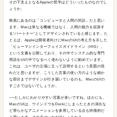
その下支えとなるAppleの哲学はどういったものなのでし
ょうか。
根底にあるのは「コンピュータと人間の対話」だと思い
ます。Macは単なる機械ではなく、人間の能力を拡張す
る“パートナー”としてデザインされていると感じます。た
とえば、Appleは開発者向けにMacのUIの考え方を示した
「ヒューマンインターフェイスガイドライン（HIG）」
という文書を公開しており、その中でシステム的な専門
用語をUIの中でなるべく使わないように勧めています。
これは、ユーザの立場に立って説明するという意図の現
れだと思いますが、こうした言葉の使い方のような細か
な部分までデザインが行き届いているのも、MacのUIの
すごさではないでしょうか。
──たしかにわかりやすい言葉が多いですね。ほかにも、
MacのUIは、ウインドウをDockにしまったときの演出な
ど滑らかなアニメーションを多用している点も特徴的だ