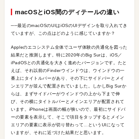
macOSとiOS間のディテールの違い
──最近のmacOSのUIはiOSのUIデザインを取り入れてき
ていますが、この点はどのように感じていますか？
Appleのエコシステム全体でユーザ体験の共通化を図った
結果だと推測します。特に2020年のBig Surは、iOS／
iPadOSとの共通化を大きく進めたバージョンです。たと
えば、それ以前のFinderウインドウは、ウインドウの一
番上にタイトルバーがあり、その下にサイドバーとメイ
ンエリアが並んで配置されていました。しかしBig Surか
らは、まずサイドバーがウインドウの上から下まで伸
び、その横にタイトルバーとメインエリアが配置されて
います。iPhoneは画面の幅が狭いので、最初にサイドバ
ーの要素を表示して、そこで項目をタップするとメイン
エリアの要素に表示が切り替わって…というUIになって
いますが、それに近づけた結果だと思います。