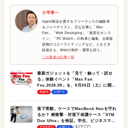
小平淳一
Apple製品を愛するフリーランスの編集者
＆ジャーナリスト。主な仕事に「Mac
Fan」「Web Desinging」「集英社オンラ
イン」「PC Watch」の執筆と編集、企業販
促物のコピーライティングなど。ときどき
絵描きも。Webの制作・運用も担う。
この著者の記事一覧
最新ガジェットを「見て・触って・試せ
る」体験イベント「Mac Fan
Fes.2026.09」を、9月26日（土）に開催
します！
Apple
レポート
落下実験。ケースでMacBook Neoを守れ
るか？ 耐衝撃・対落下保護ケース「STM
Dux Ultra」を検証。学生、ビジネスマン
のモバイルユースに最適！
アクセサリ
レポート
タイアップ