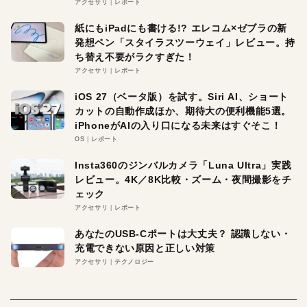
アクセサリ
レポート
紙にもiPadにも書ける!? エレコム×ゼブラの新
発想ペン「スタイラスツーウェイ」レビュー。持
ち替え不要がラクすぎた！
アクセサリ
レポート
iOS 27（ベータ版）を試す。Siri AI、ショート
カットの自動作成ほか、期待大の便利機能5選。
iPhoneがAIの入り口になる未来はすぐそこ！
OS
レポート
Insta360のジンバルカメラ「Luna Ultra」実践
レビュー。4K／8K比較・ズーム・夜間撮影をチ
ェック
アクセサリ
レポート
あなたのUSB-Cポートは大丈夫？ 認識しない・
充電できない原因と正しい対策
アクセサリ
テクノロジー