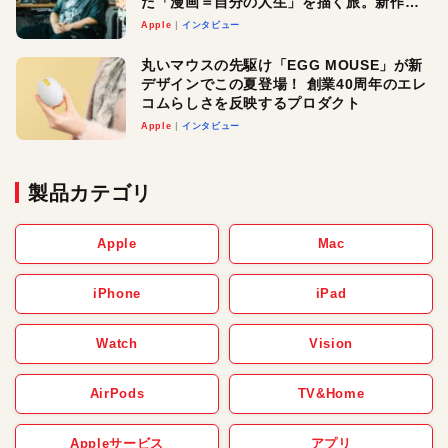
た「漫画＝自分の人生」を描く旅。新作
『惨家』に込めた想い
Apple
インタビュー
丸いマウスの先駆け「EGG MOUSE」が新
デザインでこの夏登場！ 創業40周年のエレ
コムらしさを反映するプロダクト
Apple
インタビュー
製品カテゴリ
Apple
Mac
iPhone
iPad
Watch
Vision
AirPods
TV&Home
Appleサービス
アプリ