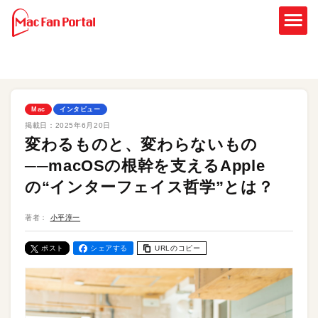
Mac
インタビュー
掲載日：
2025年6月20日
変わるものと、変わらないもの
──macOSの根幹を支えるApple
の“インターフェイス哲学”とは？
著者：
小平淳一
ポスト
シェアする
URLのコピー