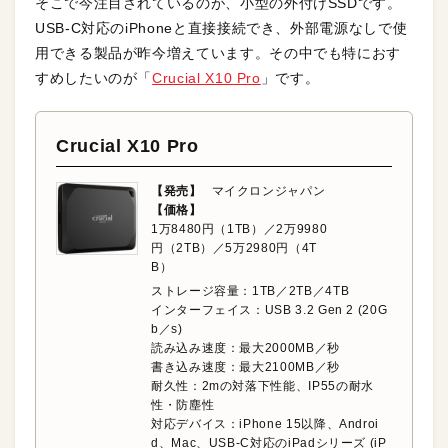
そこで今注目されているのが、小型の外付けSSDです。
USB-C対応のiPhoneと直接接続でき、外部電源なしで使
用できる製品が昨今増えています。その中でも特におす
すめしたいのが「
Crucial X10 Pro
」です。
Crucial X10 Pro
【発売】
マイクロンジャパン
【価格】
1万8480円（1TB）／2万9980
円（2TB）／5万2980円（4T
B）
ストレージ容量：1TB／2TB／4TB
インターフェイス：‎USB 3.2 Gen 2 (20G
b／s)
読み込み速度：最大
2000MB／秒
書き込み速度：最大2100MB／秒
耐久性：2mの対落下性能、IP55の耐水
性・防塵性
対応デバイス：iPhone 15以降、Androi
d、Mac、USB-C
対応の
iPad
シリーズ
(iP