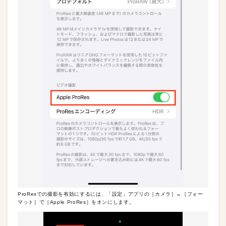
ProResでの撮影を有効にするには、「設定」アプリの［カメラ］→［フォー
マット］で［Apple ProRes］をオンにします。