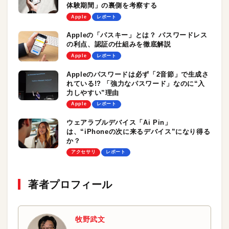
体験期間」の裏側を考察する
Apple
レポート
Appleの「パスキー」とは？ パスワードレス
の利点、認証の仕組みを徹底解説
Apple
レポート
Appleのパスワードは必ず「2音節」で生成さ
れている!? 「強力なパスワード」なのに“入
力しやすい”理由
Apple
レポート
ウェアラブルデバイス「Ai Pin」
は、“iPhoneの次に来るデバイス”になり得る
か？
アクセサリ
レポート
著者プロフィール
牧野武文