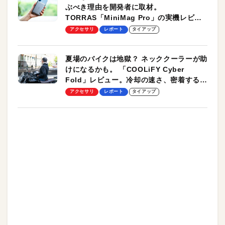
ぶべき理由を開発者に取材。
TORRAS「MiniMag Pro」の実機レビュ
ーも
アクセサリ
レポート
タイアップ
夏場のバイクは地獄？ ネッククーラーが助
けになるかも。 「COOLiFY Cyber
Fold」レビュー。冷却の速さ、密着する冷
却プレート、シンプルな操作性がグッド！
アクセサリ
レポート
タイアップ