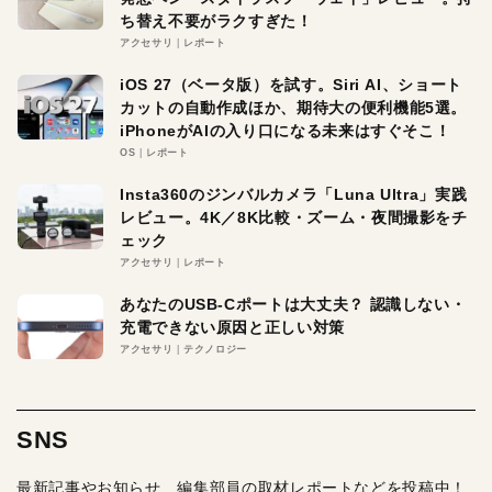
ち替え不要がラクすぎた！
アクセサリ
レポート
iOS 27（ベータ版）を試す。Siri AI、ショート
カットの自動作成ほか、期待大の便利機能5選。
iPhoneがAIの入り口になる未来はすぐそこ！
OS
レポート
Insta360のジンバルカメラ「Luna Ultra」実践
レビュー。4K／8K比較・ズーム・夜間撮影をチ
ェック
アクセサリ
レポート
あなたのUSB-Cポートは大丈夫？ 認識しない・
充電できない原因と正しい対策
アクセサリ
テクノロジー
SNS
最新記事やお知らせ、編集部員の取材レポートなどを投稿中！