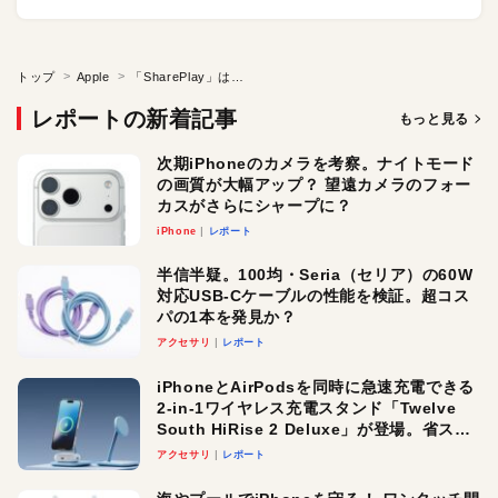
トップ
Apple
「SharePlay」は使わなきゃソン！ FaceTime通話中に音楽や映画を共有したり、ゲームを一緒にプレイしたりできる神機能
レポートの新着記事
もっと見る
次期iPhoneのカメラを考察。ナイトモード
の画質が大幅アップ？ 望遠カメラのフォー
カスがさらにシャープに？
iPhone
レポート
半信半疑。100均・Seria（セリア）の60W
対応USB-Cケーブルの性能を検証。超コス
パの1本を発見か？
アクセサリ
レポート
iPhoneとAirPodsを同時に急速充電できる
2-in-1ワイヤレス充電スタンド「Twelve
South HiRise 2 Deluxe」が登場。省スペ
ースでおしゃれに充電したい人にオスス
アクセサリ
レポート
メ！