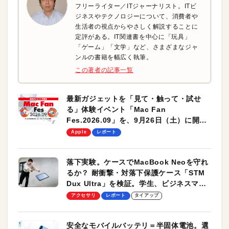
フリーライター／ITジャーナリスト。ITビ
ジネスやテクノロジーについて、消費者や
生活者の視点からやさしく解説することに
定評がある。IT関連書を中心に「玩具」
「ゲーム」「文学」など、さまざまなジャ
ンルの書籍を幅広く執筆。
この著者の記事一覧
最新ガジェットを「見て・触って・試せ
る」体験イベント「Mac Fan
Fes.2026.09」を、9月26日（土）に開催
します！
Apple
レポート
落下実験。ケースでMacBook Neoを守れ
るか？ 耐衝撃・対落下保護ケース「STM
Dux Ultra」を検証。学生、ビジネスマン
のモバイルユースに最適！
アクセサリ
レポート
タイアップ
安全なモバイルバッテリ＝半固体電池。選