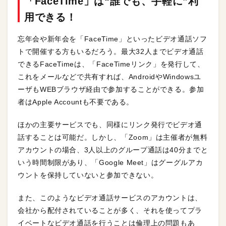
「FaceTime」は“誰でも、手軽に”利
用できる！
忘年会や新年会を「FaceTime」といったビデオ通話ソフ
トで開催する方もいるだろう。最大32人までビデオ通話
できるFaceTimeは、「FaceTimeリンク」を発行して、
これをメールなどで共有すれば、AndroidやWindowsユ
ーザもWEBブラウザ経由で参加することができる。参加
者はApple Accountも不要である。
ほかの主要サービスでも、同様にリンク発行でビデオ通
話することは可能だ。しかし、「Zoom」は主催者が無料
アカウントの場合、3人以上のグループ通話は40分までと
いう時間制限があり、「Google Meet」はグーグルアカ
ウントを保持していないと参加できない。
また、このようなビデオ通話サービスのアカウントは、
会社から配付されていることが多く、それを使ってプラ
イベートなビデオ通話を行うことは倫理上の問題もあ