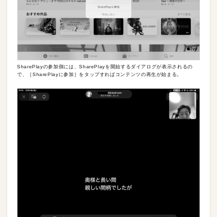
SharePlayの参加側には、SharePlayを開始するダイアログが表示されるの
で、［SharePlayに参加］をタップすればコンテンツの再生が始まる。