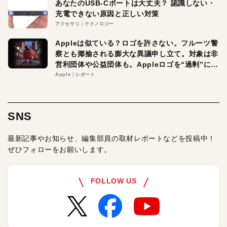
あなたのUSB-Cポートは大丈夫？ 認識しない・
充電できない原因と正しい対策
アクセサリ
テクノロジー
Appleは似ている？ロゴを許さない。フルーツ警
察とも揶揄される膨大な異議申し立て。対象は非
営利団体や公益団体も。Appleロゴを“過剰”に守
る理由とは
Apple
レポート
SNS
最新記事やお知らせ、編集部員の取材レポートなどを投稿中！
ぜひフォローをお願いします。
FOLLOW US