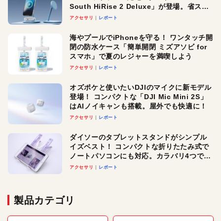
South HiRise 2 Deluxe」が登場。省スペ
ースでおしゃれに充電したい人にオスス
アクセサリ
レポート
メ！
海やプールでiPhoneを守る！ ワンタッチ開
閉の防水ケース「簡単開閉 ミズアソビ for
スマホ」で夏のレジャーを満喫しよう
アクセサリ
レポート
オズポケと使いたいDJIのマイクに新モデル
登場！ コンパクトな「DJI Mic Mini 2S」
はAIノイキャンも搭載。屋外でも快適に！
アクセサリ
レポート
ダイソーのタブレットスタンドがシンプル
イズベスト！ コンパクトな折りたたみ式で
ノートパソコンにも対応。カラバリ4つで選
べる楽しさも
アクセサリ
レポート
製品カテゴリ