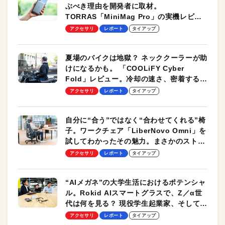
ぶべき理由を開発者に取材。
TORRAS「MiniMag Pro」の実機レビュ
ーも
アクセサリ
レポート
タイアップ
夏場のバイクは地獄？ ネッククーラーが助
けになるかも。 「COOLiFY Cyber
Fold」レビュー。冷却の速さ、密着する冷
却プレート、シンプルな操作性がグッド！
アクセサリ
レポート
タイアップ
自分に“合う”ではなく“合わせてくれる”椅
子。ワークチェア「LiberNovo Omni」を
試してわかったその魅力。まさかのストレ
ッチ機能も搭載
アクセサリ
レポート
タイアップ
“AIメガネ”の大学生活におけるポテンシャ
ル。Rokid AIスマートグラスで、Z／α世
代は何を見る？ 現役学生起業家、そして教
授による体験会レポート【PR】
アクセサリ
レポート
タイアップ