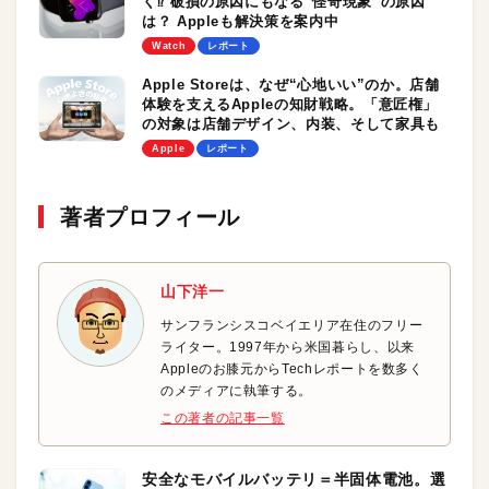
く⁉︎ 破損の原因にもなる“怪奇現象”の原因
は？ Appleも解決策を案内中
Watch
レポート
Apple Storeは、なぜ“心地いい”のか。店舗
体験を支えるAppleの知財戦略。「意匠権」
の対象は店舗デザイン、内装、そして家具も
Apple
レポート
著者プロフィール
山下洋一
サンフランシスコベイエリア在住のフリー
ライター。1997年から米国暮らし、以来
Appleのお膝元からTechレポートを数多く
のメディアに執筆する。
この著者の記事一覧
安全なモバイルバッテリ＝半固体電池。選