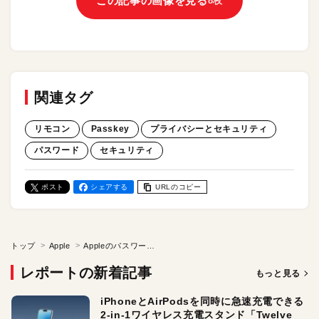
この記事の画像を見る
8枚
関連タグ
リモコン
Passkey
プライバシーとセキュリティ
パスワード
セキュリティ
ポスト
シェアする
URLのコピー
トップ
Apple
Appleのパスワードは必ず「2音節」で生成されている!? 「強力なパスワード」なのに“入力しやすい”理由
レポートの新着記事
もっと見る
iPhoneとAirPodsを同時に急速充電できる
2-in-1ワイヤレス充電スタンド「Twelve