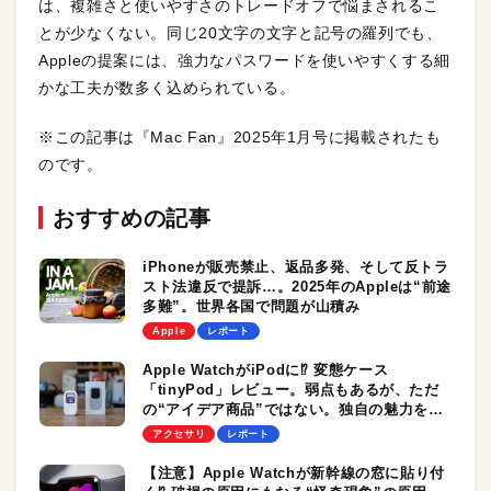
は、複雑さと使いやすさのトレードオフで悩まされるこ
とが少なくない。同じ20文字の文字と記号の羅列でも、
Appleの提案には、強力なパスワードを使いやすくする細
かな工夫が数多く込められている。
※この記事は『Mac Fan』2025年1月号に掲載されたも
のです。
おすすめの記事
iPhoneが販売禁止、返品多発、そして反トラ
スト法違反で提訴…。2025年のAppleは“前途
多難”。世界各国で問題が山積み
Apple
レポート
Apple WatchがiPodに⁉︎ 変態ケース
「tinyPod」レビュー。弱点もあるが、ただ
の“アイデア商品”ではない。独自の魅力を発
見！
アクセサリ
レポート
【注意】Apple Watchが新幹線の窓に貼り付