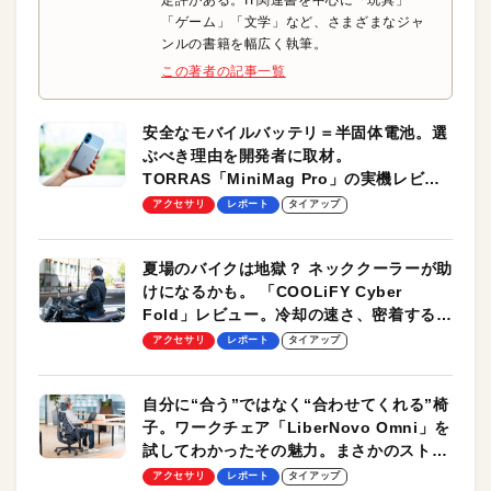
「ゲーム」「文学」など、さまざまなジャ
ンルの書籍を幅広く執筆。
この著者の記事一覧
安全なモバイルバッテリ＝半固体電池。選
ぶべき理由を開発者に取材。
TORRAS「MiniMag Pro」の実機レビュ
ーも
アクセサリ
レポート
タイアップ
夏場のバイクは地獄？ ネッククーラーが助
けになるかも。 「COOLiFY Cyber
Fold」レビュー。冷却の速さ、密着する冷
却プレート、シンプルな操作性がグッド！
アクセサリ
レポート
タイアップ
自分に“合う”ではなく“合わせてくれる”椅
子。ワークチェア「LiberNovo Omni」を
試してわかったその魅力。まさかのストレ
ッチ機能も搭載
アクセサリ
レポート
タイアップ