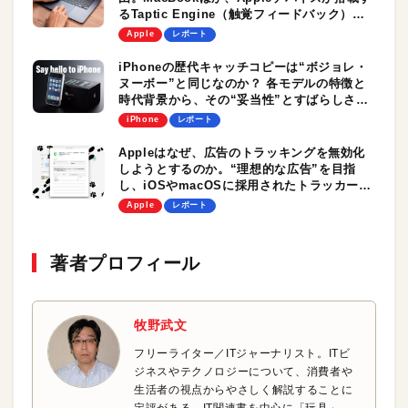
るTaptic Engine（触覚フィードバック）の
妙技。一方、バッテリへのデメリットも
Apple
レポート
iPhoneの歴代キャッチコピーは“ボジョレ・
ヌーボー”と同じなのか？ 各モデルの特徴と
時代背景から、その“妥当性”とすばらしさを
振り返る
iPhone
レポート
Appleはなぜ、広告のトラッキングを無効化
しようとするのか。“理想的な広告”を目指
し、iOSやmacOSに採用されたトラッカーや
トラッキングピクセルを阻止する機能
Apple
レポート
著者プロフィール
牧野武文
フリーライター／ITジャーナリスト。ITビ
ジネスやテクノロジーについて、消費者や
生活者の視点からやさしく解説することに
定評がある。IT関連書を中心に「玩具」