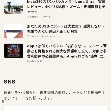
Insta360のジンバルカメラ「Luna Ultra」実践
レビュー。4K／8K比較・ズーム・夜間撮影をチ
ェック
アクセサリ
レポート
あなたのUSB-Cポートは大丈夫？ 認識しない・
充電できない原因と正しい対策
アクセサリ
テクノロジー
Appleは似ている？ロゴを許さない。フルーツ警
察とも揶揄される膨大な異議申し立て。対象は非
営利団体や公益団体も。Appleロゴを“過剰”に守
る理由とは
Apple
レポート
SNS
最新記事やお知らせ、編集部員の取材レポートなどを投稿中！
ぜひフォローをお願いします。
×
×
×