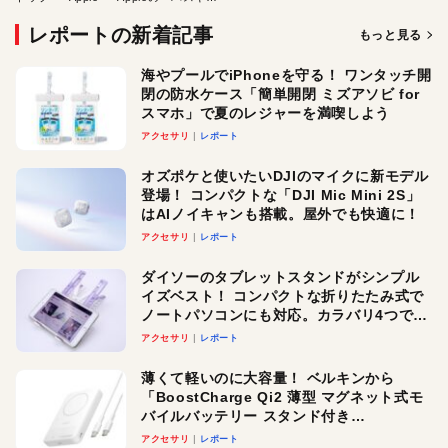
レポートの新着記事
もっと見る
海やプールでiPhoneを守る！ ワンタッチ開
閉の防水ケース「簡単開閉 ミズアソビ for
スマホ」で夏のレジャーを満喫しよう
アクセサリ
レポート
オズポケと使いたいDJIのマイクに新モデル
登場！ コンパクトな「DJI Mic Mini 2S」
はAIノイキャンも搭載。屋外でも快適に！
アクセサリ
レポート
ダイソーのタブレットスタンドがシンプル
イズベスト！ コンパクトな折りたたみ式で
ノートパソコンにも対応。カラバリ4つで選
べる楽しさも
アクセサリ
レポート
薄くて軽いのに大容量！ ベルキンから
「BoostCharge Qi2 薄型 マグネット式モ
バイルバッテリー スタンド付き
10,000mAh」が登場。3台同時充電対応で
アクセサリ
レポート