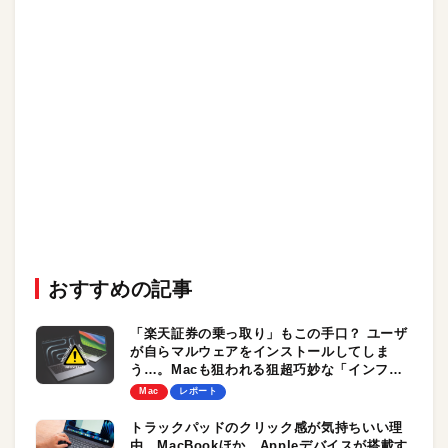
おすすめの記事
「楽天証券の乗っ取り」もこの手口？ ユーザ
が自らマルウェアをインストールしてしま
う…。Macも狙われる狙超巧妙な「インフォ
スティラー」に要注意。最新手口の対策は？
Mac
レポート
トラックパッドのクリック感が気持ちいい理
由。MacBookほか、Appleデバイスが搭載す