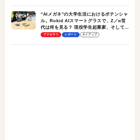
“AIメガネ”の大学生活におけるポテンシャ
ル。Rokid AIスマートグラスで、Z／α世
代は何を見る？ 現役学生起業家、そして教
授による体験会レポート【PR】
アクセサリ
レポート
タイアップ