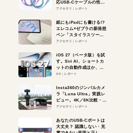
応USB-Cケーブルの性能
を検証。超コスパの1本を
アクセサリ
レポート
発見か？
紙にもiPadにも書ける!?
エレコム×ゼブラの新発想
ペン「スタイラスツーウ
ェイ」レビュー。持ち替
アクセサリ
レポート
え不要がラクすぎた！
iOS 27（ベータ版）を試
す。Siri AI、ショートカ
ットの自動作成ほか、期
待大の便利機能5選。
OS
レポート
iPhoneがAIの入り口にな
る未来はすぐそこ！
Insta360のジンバルカメ
ラ「Luna Ultra」実践レ
ビュー。4K／8K比較・ズ
ーム・夜間撮影をチェッ
アクセサリ
レポート
ク
あなたのUSB-Cポートは
大丈夫？ 認識しない・充
電できない原因と正しい