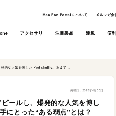
Mac Fan Portal について
メルマガ会
hone
アクセサリ
注目製品
連載
便
「人生はランダムだ」とアピールし、爆発的な人気を博したiPod shuffle。あえて逆手にとった“ある弱点”とは？
掲載日：
2025年4月30日
アピールし、爆発的な人気を博し
えて逆手にとった“ある弱点”とは？