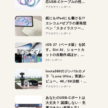
応USB-Cケーブルの性能
を検証。超コスパの1本を
アクセサリ
レポート
発見か？
紙にもiPadにも書ける!?
エレコム×ゼブラの新発想
ペン「スタイラスツーウ
ェイ」レビュー。持ち替
アクセサリ
レポート
え不要がラクすぎた！
iOS 27（ベータ版）を試
す。Siri AI、ショートカ
ットの自動作成ほか、期
待大の便利機能5選。
OS
レポート
iPhoneがAIの入り口にな
る未来はすぐそこ！
Insta360のジンバルカメ
ラ「Luna Ultra」実践レ
ビュー。4K／8K比較・ズ
ーム・夜間撮影をチェッ
アクセサリ
レポート
ク
あなたのUSB-Cポートは
大丈夫？ 認識しない・充
電できない原因と正しい