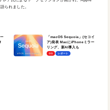
細が語られました。
キー
「macOS Sequoia」(セコイ
f
ア)発表 MacにiPhoneミラー
リング、新AI導入も
OS
レポート