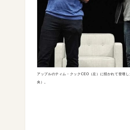
アップルのティム・クックCEO（左）に招かれて登壇
央）。