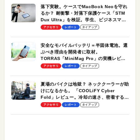
落下実験。ケースでMacBook Neoを守れ
るか？ 耐衝撃・対落下保護ケース「STM
Dux Ultra」を検証。学生、ビジネスマン
のモバイルユースに最適！
アクセサリ
レポート
タイアップ
安全なモバイルバッテリ＝半固体電池。選
ぶべき理由を開発者に取材。
TORRAS「MiniMag Pro」の実機レビュ
ーも
アクセサリ
レポート
タイアップ
夏場のバイクは地獄？ ネッククーラーが助
けになるかも。 「COOLiFY Cyber
Fold」レビュー。冷却の速さ、密着する冷
却プレート、シンプルな操作性がグッド！
アクセサリ
レポート
タイアップ