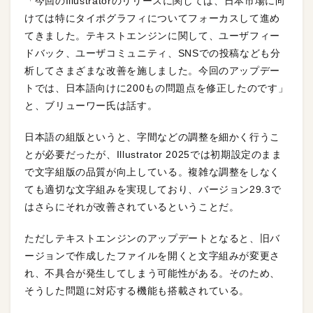
「今回のIllustratorのリリースに関しては、日本市場に向
けては特にタイポグラフィについてフォーカスして進め
てきました。テキストエンジンに関して、ユーザフィー
ドバック、ユーザコミュニティ、SNSでの投稿なども分
析してさまざまな改善を施しました。今回のアップデー
トでは、日本語向けに200もの問題点を修正したのです」
と、ブリューワー氏は話す。
日本語の組版というと、字間などの調整を細かく行うこ
とが必要だったが、Illustrator 2025では初期設定のまま
で文字組版の品質が向上している。複雑な調整をしなく
ても適切な文字組みを実現しており、バージョン29.3で
はさらにそれが改善されているということだ。
ただしテキストエンジンのアップデートとなると、旧バ
ージョンで作成したファイルを開くと文字組みが変更さ
れ、不具合が発生してしまう可能性がある。そのため、
そうした問題に対応する機能も搭載されている。