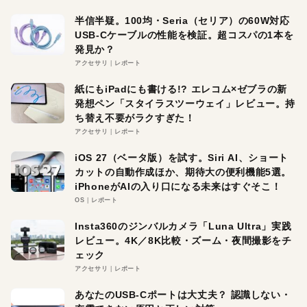
半信半疑。100均・Seria（セリア）の60W対応
USB-Cケーブルの性能を検証。超コスパの1本を
発見か？
アクセサリ
レポート
紙にもiPadにも書ける!? エレコム×ゼブラの新
発想ペン「スタイラスツーウェイ」レビュー。持
ち替え不要がラクすぎた！
アクセサリ
レポート
iOS 27（ベータ版）を試す。Siri AI、ショート
カットの自動作成ほか、期待大の便利機能5選。
iPhoneがAIの入り口になる未来はすぐそこ！
OS
レポート
Insta360のジンバルカメラ「Luna Ultra」実践
レビュー。4K／8K比較・ズーム・夜間撮影をチ
ェック
アクセサリ
レポート
あなたのUSB-Cポートは大丈夫？ 認識しない・