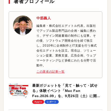
著者プロフィール
中筋義人
編集者・株式会社エディトル代表。出版社
でアップル製品専門誌の企画・編集に携わ
り、デザイン関連書籍の制作にも従事。そ
の後、ソフトウェア開発会社を経て独立
し、2010年に企画制作とIT支援を行う株式
会社エディトルを設立。現在は、ソリュー
ション提案、業務支援、広告企画、ウェブ
マーケティングなど多岐にわたる分野で活
動中。
この著者の記事一覧
最新ガジェットを「見て・触って・試せ
る」体験イベント「Mac Fan
Fes.2026.09」を、9月26日（土）に開催
します！
Apple
レポート