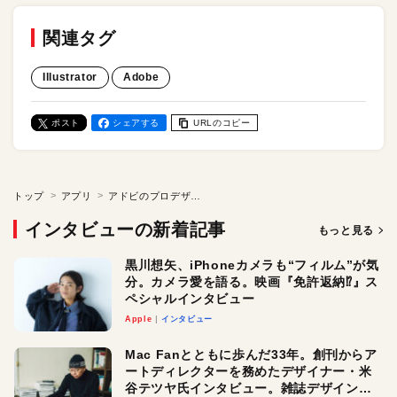
関連タグ
Illustrator
Adobe
ポスト
シェアする
URLのコピー
トップ
アプリ
アドビのプロデザイン担当者が語る「日本市場を意識したIllustratorとProject Neo」／カレン・ブリューワー氏インタビュー
インタビューの新着記事
もっと見る
黒川想矢、iPhoneカメラも“フィルム”が気
分。カメラ愛を語る。映画『免許返納⁉︎』ス
ペシャルインタビュー
Apple
インタビュー
Mac Fanとともに歩んだ33年。創刊からア
ートディレクターを務めたデザイナー・米
谷テツヤ氏インタビュー。雑誌デザインの