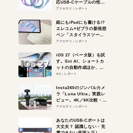
応USB-Cケーブルの性能
を検証。超コスパの1本を
アクセサリ
レポート
発見か？
紙にもiPadにも書ける!?
エレコム×ゼブラの新発想
ペン「スタイラスツーウ
ェイ」レビュー。持ち替
アクセサリ
レポート
え不要がラクすぎた！
iOS 27（ベータ版）を試
す。Siri AI、ショートカ
ットの自動作成ほか、期
待大の便利機能5選。
OS
レポート
iPhoneがAIの入り口にな
る未来はすぐそこ！
Insta360のジンバルカメ
ラ「Luna Ultra」実践レ
ビュー。4K／8K比較・ズ
ーム・夜間撮影をチェッ
アクセサリ
レポート
ク
あなたのUSB-Cポートは
大丈夫？ 認識しない・充
電できない原因と正しい