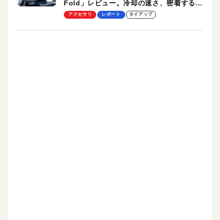
Fold」レビュー。冷却の速さ、密着する冷
却プレート、シンプルな操作性がグッド！
アクセサリ
レポート
タイアップ