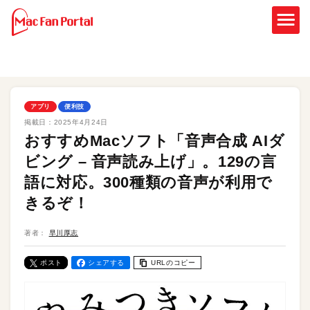
アプリ
便利技
掲載日：
2025年4月24日
おすすめMacソフト「音声合成 AIダ
ビング – 音声読み上げ」。129の言
語に対応。300種類の音声が利用で
きるぞ！
著者：
早川厚志
ポスト
シェアする
URLのコピー