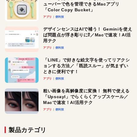
ューバーで色を管理できるMacアプリ
「Color Copy Bucket」
アプリ
便利技
デザインセンスはAIで補う！ Geminiを使え
ば問題点が浮き彫りに⁉︎／Macで速攻！AI活
用テク
アプリ
便利技
「LINE」で好きな絵文字を使ってリアクシ
ョンする方法／「既読スルー」が気まずい
ときに便利です！
アプリ
便利技
粗い画像を高解像度に変換！ 無料で使える
「Upscayl」でらくらくアップスケール／
Macで速攻！AI活用テク
アプリ
便利技
製品カテゴリ