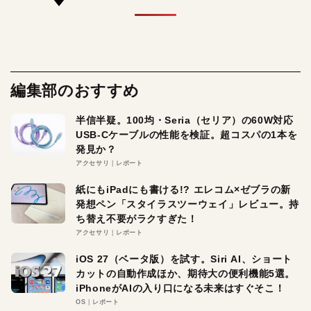
編集部のおすすめ
半信半疑。100均・Seria（セリア）の60W対応
USB-Cケーブルの性能を検証。超コスパの1本を
発見か？
アクセサリ
レポート
紙にもiPadにも書ける!? エレコム×ゼブラの新
発想ペン「スタイラスツーウェイ」レビュー。持
ち替え不要がラクすぎた！
アクセサリ
レポート
iOS 27（ベータ版）を試す。Siri AI、ショート
カットの自動作成ほか、期待大の便利機能5選。
iPhoneがAIの入り口になる未来はすぐそこ！
OS
レポート