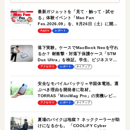
最新ガジェットを「見て・触って・試せ
る」体験イベント「Mac Fan
Fes.2026.09」を、9月26日（土）に開催
します！
Apple
レポート
落下実験。ケースでMacBook Neoを守れ
るか？ 耐衝撃・対落下保護ケース「STM
Dux Ultra」を検証。学生、ビジネスマン
のモバイルユースに最適！
アクセサリ
レポート
タイアップ
安全なモバイルバッテリ＝半固体電池。選
ぶべき理由を開発者に取材。
TORRAS「MiniMag Pro」の実機レビュ
ーも
アクセサリ
レポート
タイアップ
夏場のバイクは地獄？ ネッククーラーが助
けになるかも。 「COOLiFY Cyber