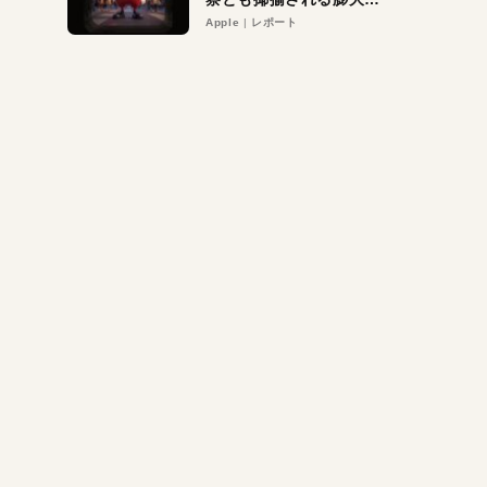
異議申し立て。対象は非
Apple
レポート
営利団体や公益団体も。
Appleロゴを“過剰”に守
る理由とは