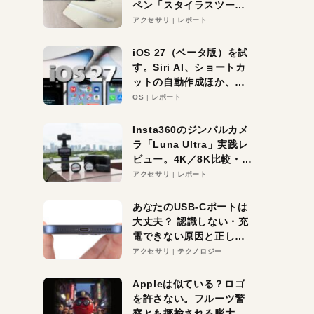
ペン「スタイラスツーウ
ェイ」レビュー。持ち替
アクセサリ
レポート
え不要がラクすぎた！
iOS 27（ベータ版）を試
す。Siri AI、ショートカ
ットの自動作成ほか、期
待大の便利機能5選。
OS
レポート
iPhoneがAIの入り口にな
る未来はすぐそこ！
Insta360のジンバルカメ
ラ「Luna Ultra」実践レ
ビュー。4K／8K比較・ズ
ーム・夜間撮影をチェッ
アクセサリ
レポート
ク
あなたのUSB-Cポートは
大丈夫？ 認識しない・充
電できない原因と正しい
対策
アクセサリ
テクノロジー
Appleは似ている？ロゴ
を許さない。フルーツ警
察とも揶揄される膨大な