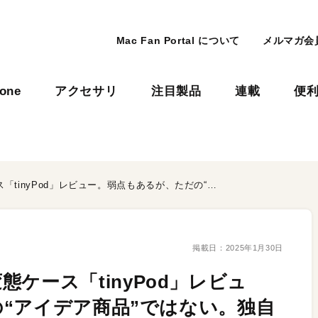
Mac Fan Portal について
メルマガ会
hone
アクセサリ
注目製品
連載
便
Apple WatchがiPodに⁉︎ 変態ケース「tinyPod」レビュー。弱点もあるが、ただの“アイデア商品”ではない。独自の魅力を発見！
掲載日：
2025年1月30日
⁉︎ 変態ケース「tinyPod」レビュ
“アイデア商品”ではない。独自