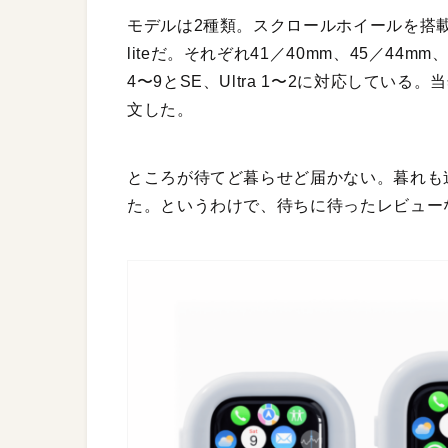
モデルは2種類。スクロールホイールを搭載した
liteだ。それぞれ41／40mm、45／44mm、49m
4〜9とSE、Ultra 1〜2に対応している
文した。
ところが待てど暮らせど届かない。暮れも
た。というわけで、待ちに待ったレビュー