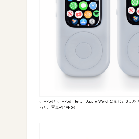
tinyPodとtinyPod liteは、Apple Watchに
った。写真●
tinyPod