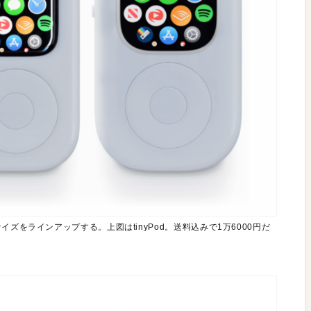
応じた3つのサイズをラインアップする。上図はtinyPod。送料込みで1万6000円だ