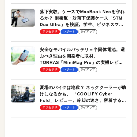
落下実験。ケースでMacBook Neoを守れ
るか？ 耐衝撃・対落下保護ケース「STM
Dux Ultra」を検証。学生、ビジネスマン
のモバイルユースに最適！
アクセサリ
レポート
タイアップ
安全なモバイルバッテリ＝半固体電池。選
ぶべき理由を開発者に取材。
TORRAS「MiniMag Pro」の実機レビュ
ーも
アクセサリ
レポート
タイアップ
夏場のバイクは地獄？ ネッククーラーが助
けになるかも。 「COOLiFY Cyber
Fold」レビュー。冷却の速さ、密着する冷
却プレート、シンプルな操作性がグッド！
アクセサリ
レポート
タイアップ