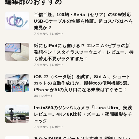
編集部のおすすめ
半信半疑。100均・Seria（セリア）の60W対応
USB-Cケーブルの性能を検証。超コスパの1本を
発見か？
アクセサリ
レポート
紙にもiPadにも書ける!? エレコム×ゼブラの新
発想ペン「スタイラスツーウェイ」レビュー。持
ち替え不要がラクすぎた！
アクセサリ
レポート
iOS 27（ベータ版）を試す。Siri AI、ショート
カットの自動作成ほか、期待大の便利機能5選。
iPhoneがAIの入り口になる未来はすぐそこ！
OS
レポート
Insta360のジンバルカメラ「Luna Ultra」実践
レビュー。4K／8K比較・ズーム・夜間撮影をチ
ェック
アクセサリ
レポート
あなたのUSB-Cポートは大丈夫？ 認識しない・