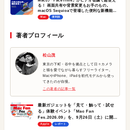
Macの「FaceTime」がビデオ会議で超使え
る！ 画面共有や背景変更もお手のもの。
macOS Sequioaで登場した便利な新機能を
使いこなそう
Mac
便利技
著者プロフィール
松山茂
東京の下町・谷中を拠点として日々カメラ
と猫を愛でながら暮らすフリーライター。
MacやiPhone、iPadを初代モデルから使っ
てきたのが自慢。
この著者の記事一覧
最新ガジェットを「見て・触って・試せ
る」体験イベント「Mac Fan
Fes.2026.09」を、9月26日（土）に開催
します！
Apple
レポート