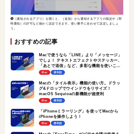
❺［通知されるアプリ］を開くと、［追加］から通知するアプリの指定や［即
時通知］の許可など細かく設定できます。使い勝手に合わせて設定しましょ
う。
おすすめの記事
Macで使うなら「LINE」より「メッセージ」
でしょ！ テキストエフェクトやステッカー、
「あとで送信」など、多彩な機能を使いこな
そう。macOS Sequoiaの進化も見逃せな
Mac
便利技
い！
Macの「タイル表示」機能の使い方。ドラッ
グ&ドロップでウインドウをリサイズ！
macOS Sequioaの新機能が超便利
Mac
便利技
「iPhoneミラーリング」を使ってMacから
iPhoneを操作しよう！
Mac
便利技