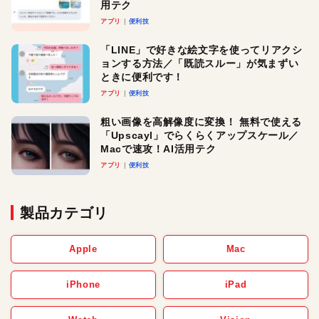
用テク
アプリ
便利技
「LINE」で好きな絵文字を使ってリアクシ
ョンする方法／「既読スルー」が気まずい
ときに便利です！
アプリ
便利技
粗い画像を高解像度に変換！ 無料で使える
「Upscayl」でらくらくアップスケール／
Macで速攻！AI活用テク
アプリ
便利技
製品カテゴリ
Apple
Mac
iPhone
iPad