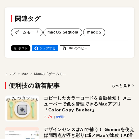
関連タグ
ゲームモード
macOS Sequoia
macOS
ポスト
シェアする
URLのコピー
トップ
Mac
Macの「ゲームモード」って何？ macOS Sequoiaでさらに進化！ 高速・快適なゲームプレイを楽しもう
便利技の新着記事
もっと見る
コピーしたカラーコードを自動検知！ メニ
ューバーで色を管理できるMacアプリ
「Color Copy Bucket」
アプリ
便利技
デザインセンスはAIで補う！ Geminiを使え
ば問題点が浮き彫りに⁉︎／Macで速攻！AI活