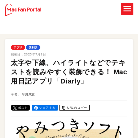
アプリ
便利技
掲載日：
2025年7月3日
太字や下線、ハイライトなどでテキ
ストを読みやすく装飾できる！ Mac
用日記アプリ「Diarly」
著者：
早川厚志
ポスト
シェアする
URLのコピー