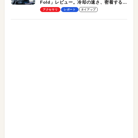
Fold」レビュー。冷却の速さ、密着する冷
却プレート、シンプルな操作性がグッド！
アクセサリ
レポート
タイアップ