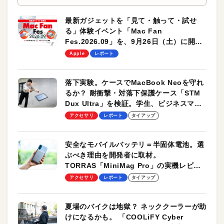
最新ガジェットを「見て・触って・試せ
る」体験イベント「Mac Fan
Fes.2026.09」を、9月26日（土）に開催
します！
Apple
レポート
落下実験。ケースでMacBook Neoを守れ
るか？ 耐衝撃・対落下保護ケース「STM
Dux Ultra」を検証。学生、ビジネスマン
のモバイルユースに最適！
アクセサリ
レポート
タイアップ
安全なモバイルバッテリ＝半固体電池。選
ぶべき理由を開発者に取材。
TORRAS「MiniMag Pro」の実機レビュ
ーも
アクセサリ
レポート
タイアップ
夏場のバイクは地獄？ ネッククーラーが助
けになるかも。 「COOLiFY Cyber