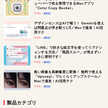
ューバーで色を管理できるMacアプリ
「Color Copy Bucket」
アプリ
便利技
デザインセンスはAIで補う！ Geminiを使え
ば問題点が浮き彫りに⁉︎／Macで速攻！AI活
用テク
アプリ
便利技
「LINE」で好きな絵文字を使ってリアクシ
ョンする方法／「既読スルー」が気まずい
ときに便利です！
アプリ
便利技
粗い画像を高解像度に変換！ 無料で使える
「Upscayl」でらくらくアップスケール／
Macで速攻！AI活用テク
アプリ
便利技
製品カテゴリ