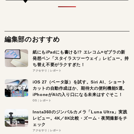
編集部のおすすめ
紙にもiPadにも書ける!? エレコム×ゼブラの新
発想ペン「スタイラスツーウェイ」レビュー。持
ち替え不要がラクすぎた！
アクセサリ
レポート
iOS 27（ベータ版）を試す。Siri AI、ショート
カットの自動作成ほか、期待大の便利機能5選。
iPhoneがAIの入り口になる未来はすぐそこ！
OS
レポート
Insta360のジンバルカメラ「Luna Ultra」実践
レビュー。4K／8K比較・ズーム・夜間撮影をチ
ェック
アクセサリ
レポート