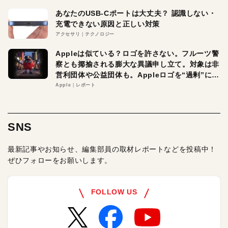
あなたのUSB-Cポートは大丈夫？ 認識しない・
充電できない原因と正しい対策
アクセサリ
テクノロジー
Appleは似ている？ロゴを許さない。フルーツ警
察とも揶揄される膨大な異議申し立て。対象は非
営利団体や公益団体も。Appleロゴを“過剰”に守
る理由とは
Apple
レポート
SNS
最新記事やお知らせ、編集部員の取材レポートなどを投稿中！
ぜひフォローをお願いします。
FOLLOW US