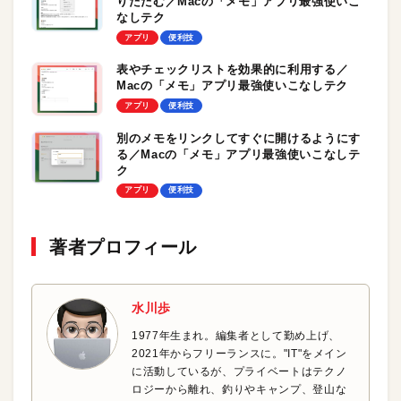
りたたむ／Macの「メモ」アプリ最強使いこ
なしテク
アプリ
便利技
表やチェックリストを効果的に利用する／
Macの「メモ」アプリ最強使いこなしテク
アプリ
便利技
別のメモをリンクしてすぐに開けるようにす
る／Macの「メモ」アプリ最強使いこなしテ
ク
アプリ
便利技
著者プロフィール
水川歩
1977年生まれ。編集者として勤め上げ、
2021年からフリーランスに。"IT"をメイン
に活動しているが、プライベートはテクノ
ロジーから離れ、釣りやキャンプ、登山な