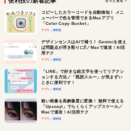
便利技の新着記事
もっと見る
コピーしたカラーコードを自動検知！ メニ
ューバーで色を管理できるMacアプリ
「Color Copy Bucket」
アプリ
便利技
デザインセンスはAIで補う！ Geminiを使え
ば問題点が浮き彫りに⁉︎／Macで速攻！AI活
用テク
アプリ
便利技
「LINE」で好きな絵文字を使ってリアクシ
ョンする方法／「既読スルー」が気まずい
ときに便利です！
アプリ
便利技
粗い画像を高解像度に変換！ 無料で使える
「Upscayl」でらくらくアップスケール／
Macで速攻！AI活用テク
アプリ
便利技