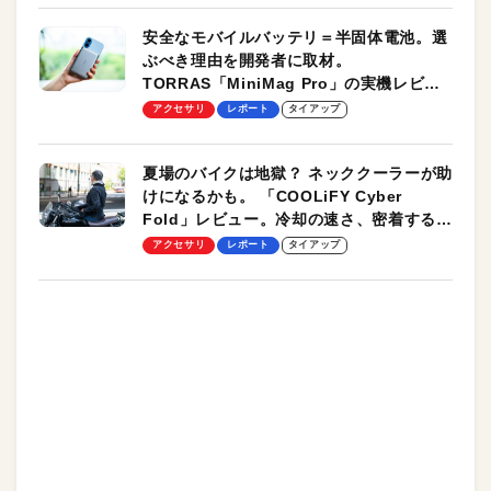
安全なモバイルバッテリ＝半固体電池。選
ぶべき理由を開発者に取材。
TORRAS「MiniMag Pro」の実機レビュ
ーも
アクセサリ
レポート
タイアップ
夏場のバイクは地獄？ ネッククーラーが助
けになるかも。 「COOLiFY Cyber
Fold」レビュー。冷却の速さ、密着する冷
却プレート、シンプルな操作性がグッド！
アクセサリ
レポート
タイアップ