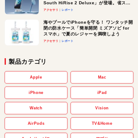
South HiRise 2 Deluxe」が登場。省スペ
ースでおしゃれに充電したい人にオスス
アクセサリ
レポート
メ！
海やプールでiPhoneを守る！ ワンタッチ開
閉の防水ケース「簡単開閉 ミズアソビ for
スマホ」で夏のレジャーを満喫しよう
アクセサリ
レポート
製品カテゴリ
Apple
Mac
iPhone
iPad
Watch
Vision
AirPods
TV&Home