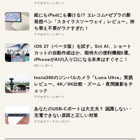
アクセサリ
レポート
紙にもiPadにも書ける!? エレコム×ゼブラの新
発想ペン「スタイラスツーウェイ」レビュー。持
ち替え不要がラクすぎた！
アクセサリ
レポート
iOS 27（ベータ版）を試す。Siri AI、ショート
カットの自動作成ほか、期待大の便利機能5選。
iPhoneがAIの入り口になる未来はすぐそこ！
OS
レポート
Insta360のジンバルカメラ「Luna Ultra」実践
レビュー。4K／8K比較・ズーム・夜間撮影をチ
ェック
アクセサリ
レポート
あなたのUSB-Cポートは大丈夫？ 認識しない・
充電できない原因と正しい対策
アクセサリ
テクノロジー