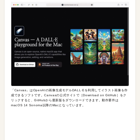
「Canvas」はOpenAIの画像生成モデルDALL·Eを利用してイラスト画像を作
成できるソフトです。Canvasの公式サイトで［Download on GitHub］をク
リックすると、GitHubから最新版をダウンロードできます。動作要件は
macOS 14 Sonoma以降のMacとなっています。