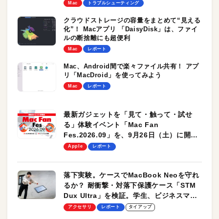
Mac
トラブルシューティング
クラウドストレージの容量をまとめて“見える
化”！ Macアプリ 「DaisyDisk」は、ファイ
ルの断捨離にも超便利
Mac
レポート
Mac、Android間で楽々ファイル共有！ アプ
リ「MacDroid」を使ってみよう
Mac
レポート
最新ガジェットを「見て・触って・試せ
る」体験イベント「Mac Fan
Fes.2026.09」を、9月26日（土）に開催
します！
Apple
レポート
落下実験。ケースでMacBook Neoを守れ
るか？ 耐衝撃・対落下保護ケース「STM
Dux Ultra」を検証。学生、ビジネスマン
のモバイルユースに最適！
アクセサリ
レポート
タイアップ