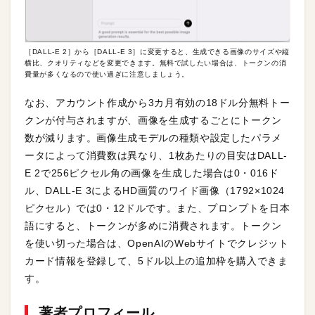
［DALL-E 2］から［DALL-E 3］に変更すると、生成できる画像のサイズや縦
横比、クオリティなどを変更できます。無料で試したい場合は、トークンの消
費量が多くなるので使い過ぎに注意しましょう。
なお、アカウント作成から3カ月有効の18ドル分無料トー
クンが付与されますが、画像を生成するごとにトークン
数が減ります。画像生成モデルの種類や設定したパラメ
ータによって消費数は異なり、1枚あたりの目安はDALL-
E 2で256ピクセル角の画像を生成した場合は0・016ド
ル、DALL-E 3によるHD画質のワイド画像（1792×1024
ピクセル）では0・12ドルです。また、プロンプトを日本
語にすると、トークンが多めに消費されます。トークン
を使い切った場合は、OpenAIのWebサイトでクレジット
カード情報を登録して、5ドル以上の追加枠を購入できま
す。
著者プロフィール