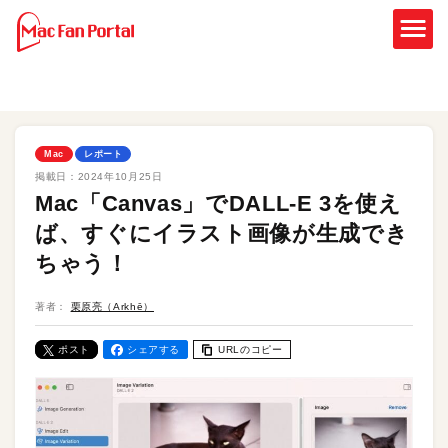
Mac
レポート
掲載日：
2024年10月25日
Mac「Canvas」でDALL-E 3を使え
ば、すぐにイラスト画像が生成でき
ちゃう！
著者：
栗原亮（Arkhē）
ポスト
シェアする
URLのコピー