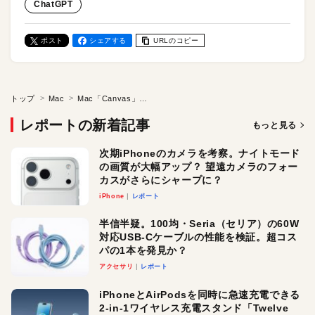
ChatGPT
ポスト
シェアする
URLのコピー
トップ
Mac
Mac「Canvas」でDALL-E 3を使えば、すぐにイラスト画像が生成できちゃう！
レポートの新着記事
もっと見る
次期iPhoneのカメラを考察。ナイトモード
の画質が大幅アップ？ 望遠カメラのフォー
カスがさらにシャープに？
iPhone
レポート
半信半疑。100均・Seria（セリア）の60W
対応USB-Cケーブルの性能を検証。超コス
パの1本を発見か？
アクセサリ
レポート
iPhoneとAirPodsを同時に急速充電できる
2-in-1ワイヤレス充電スタンド「Twelve