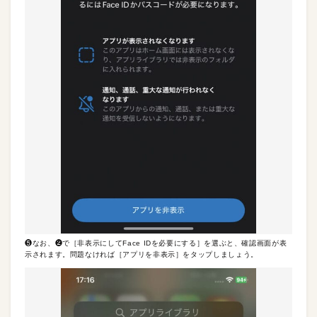
❺なお、❷で［非表示にしてFace IDを必要にする］を選ぶと、確認画面が表
示されます。問題なければ［アプリを非表示］をタップしましょう。