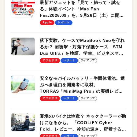
最新ガジェットを「見て・触って・試せ
る」体験イベント「Mac Fan
Fes.2026.09」を、9月26日（土）に開催
します！
Apple
レポート
落下実験。ケースでMacBook Neoを守れ
るか？ 耐衝撃・対落下保護ケース「STM
Dux Ultra」を検証。学生、ビジネスマン
のモバイルユースに最適！
アクセサリ
レポート
タイアップ
安全なモバイルバッテリ＝半固体電池。選
ぶべき理由を開発者に取材。
TORRAS「MiniMag Pro」の実機レビュ
ーも
アクセサリ
レポート
タイアップ
夏場のバイクは地獄？ ネッククーラーが助
けになるかも。 「COOLiFY Cyber
Fold」レビュー。冷却の速さ、密着する冷
却プレート、シンプルな操作性がグッド！
アクセサリ
レポート
タイアップ