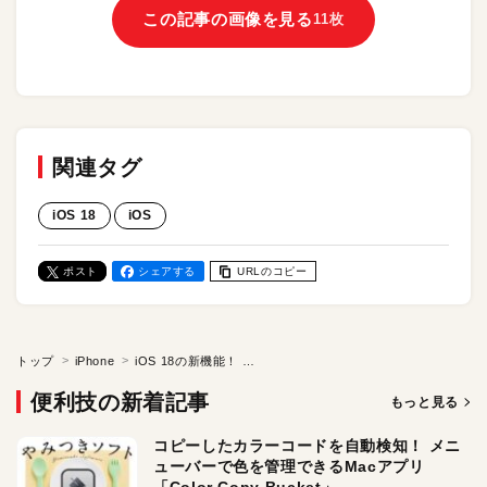
この記事の画像を見る
11枚
関連タグ
iOS 18
iOS
ポスト
シェアする
URLのコピー
トップ
iPhone
iOS 18の新機能！ iPhoneアプリをFace ID／Touch IDでロックする方法。
便利技の新着記事
もっと見る
コピーしたカラーコードを自動検知！ メニ
ューバーで色を管理できるMacアプリ
「Color Copy Bucket」