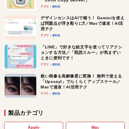
アプリ
便利技
デザインセンスはAIで補う！ Geminiを使え
ば問題点が浮き彫りに⁉︎／Macで速攻！AI活
用テク
アプリ
便利技
「LINE」で好きな絵文字を使ってリアクシ
ョンする方法／「既読スルー」が気まずい
ときに便利です！
アプリ
便利技
粗い画像を高解像度に変換！ 無料で使える
「Upscayl」でらくらくアップスケール／
Macで速攻！AI活用テク
アプリ
便利技
製品カテゴリ
Apple
Mac