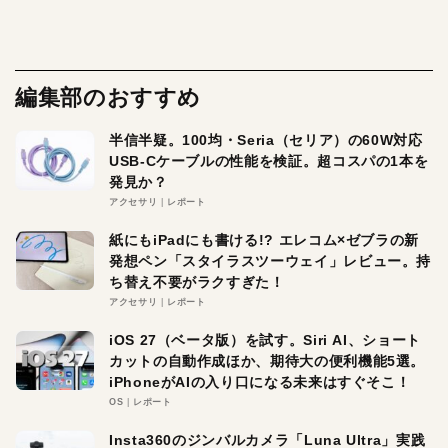
編集部のおすすめ
半信半疑。100均・Seria（セリア）の60W対応
USB-Cケーブルの性能を検証。超コスパの1本を
発見か？
アクセサリ
レポート
紙にもiPadにも書ける!? エレコム×ゼブラの新
発想ペン「スタイラスツーウェイ」レビュー。持
ち替え不要がラクすぎた！
アクセサリ
レポート
iOS 27（ベータ版）を試す。Siri AI、ショート
カットの自動作成ほか、期待大の便利機能5選。
iPhoneがAIの入り口になる未来はすぐそこ！
OS
レポート
Insta360のジンバルカメラ「Luna Ultra」実践