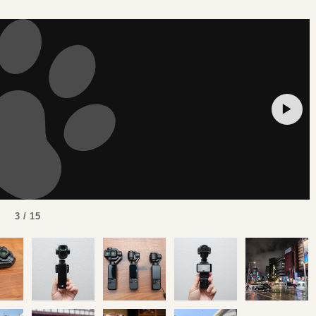
▶
3 / 15