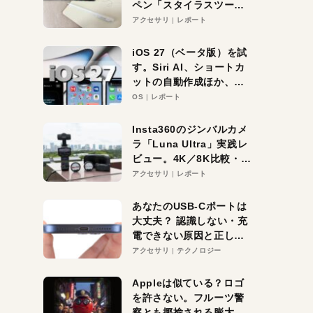
ペン「スタイラスツーウ
ェイ」レビュー。持ち替
アクセサリ
レポート
え不要がラクすぎた！
iOS 27（ベータ版）を試
す。Siri AI、ショートカ
ットの自動作成ほか、期
待大の便利機能5選。
OS
レポート
iPhoneがAIの入り口にな
る未来はすぐそこ！
Insta360のジンバルカメ
ラ「Luna Ultra」実践レ
ビュー。4K／8K比較・ズ
ーム・夜間撮影をチェッ
アクセサリ
レポート
ク
あなたのUSB-Cポートは
大丈夫？ 認識しない・充
電できない原因と正しい
対策
アクセサリ
テクノロジー
Appleは似ている？ロゴ
を許さない。フルーツ警
察とも揶揄される膨大な