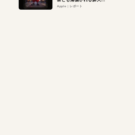
異議申し立て。対象は非
Apple
レポート
営利団体や公益団体も。
Appleロゴを“過剰”に守
る理由とは