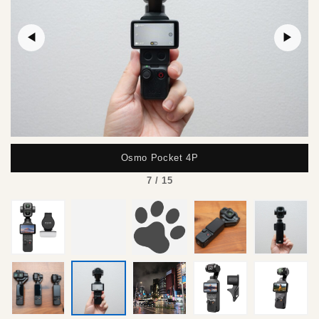
◀
▶
Osmo Pocket 4P
7 / 15