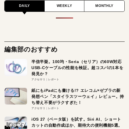
DAILY
WEEKLY
MONTHLY
編集部のおすすめ
半信半疑。100均・Seria（セリア）の60W対応
USB-Cケーブルの性能を検証。超コスパの1本を
発見か？
アクセサリ
レポート
紙にもiPadにも書ける!? エレコム×ゼブラの新
発想ペン「スタイラスツーウェイ」レビュー。持
ち替え不要がラクすぎた！
アクセサリ
レポート
iOS 27（ベータ版）を試す。Siri AI、ショート
カットの自動作成ほか、期待大の便利機能5選。