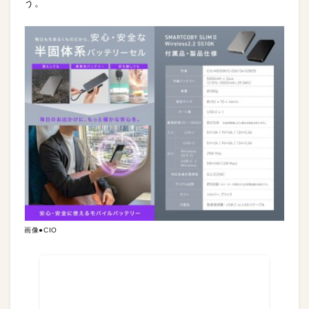
う。
画像●CIO