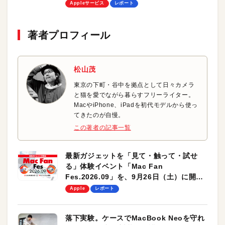
／R藤本の「つまらないゲームなど必要ない！
Appleサービス
レポート
Z」
著者プロフィール
松山茂
東京の下町・谷中を拠点として日々カメラ
と猫を愛でながら暮らすフリーライター。
MacやiPhone、iPadを初代モデルから使っ
てきたのが自慢。
この著者の記事一覧
最新ガジェットを「見て・触って・試せ
る」体験イベント「Mac Fan
Fes.2026.09」を、9月26日（土）に開催
します！
Apple
レポート
落下実験。ケースでMacBook Neoを守れ