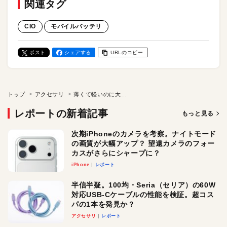
関連タグ
CIO
モバイルバッテリ
ポスト
シェアする
URLのコピー
トップ
アクセサリ
薄くて軽いのに大容量のモバイルバッテリ！ CIOのから「SMARTCOBY SLIMⅡ Wireless2.2 SS10K」が登場。半固体・ワイヤレス充電対応で使い勝手もグッド
レポートの新着記事
もっと見る
次期iPhoneのカメラを考察。ナイトモード
の画質が大幅アップ？ 望遠カメラのフォー
カスがさらにシャープに？
iPhone
レポート
半信半疑。100均・Seria（セリア）の60W
対応USB-Cケーブルの性能を検証。超コス
パの1本を発見か？
アクセサリ
レポート