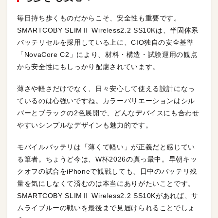
毎日持ち歩くものだからこそ、安全性も重要です。
SMARTCOBY SLIMⅡ Wireless2.2 SS10Kは、半固体系
バッテリセルを採用している上に、CIO独自の安全基準
「NovaCore C2」により、材料・構造・試験運用の観点
から安全性にもしっかり配慮されています。
薄さや軽さだけでなく、日々安心して使える設計になっ
ているのは心強いですね。カラーバリエーションはシル
バーとブラックの2色展開で、どんなデバイスにも合わせ
やすいシンプルなデザインも魅力的です。
モバイルバッテリは「薄くて軽い」が正義だと感じてい
る筆者。ちょうど今は、W杯2026の真っ最中。早朝キッ
クオフの試合をiPhoneで観戦しても、日中のバッテリ残
量を気にしなくて済むのは本当にありがたいことです。
SMARTCOBY SLIMⅡ Wireless2.2 SS10Kがあれば、サ
ムライブルーの戦いを最後まで見届けられることでしょ