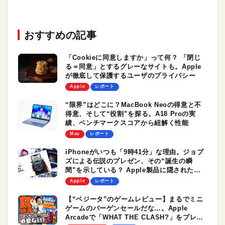
おすすめの記事
「Cookieに同意しますか」って何？ 「閉じ
る＝同意」とするグレーなサイトも。Apple
が徹底して保護するユーザのプライバシー
Apple
レポート
“限界”はどこに？MacBook Neoの得意と不
得意、そして“役割”を探る。A18 Proの実
績、ベンチマークスコアから紐解く性能
Mac
レポート
iPhoneがいつも「9時41分」な理由。ジョブ
ズによる伝説のプレゼン、その“誕生の瞬
間”を示している？ Apple製品に隠されたさ
まざまな時刻
Apple
レポート
【“ベジータ”のゲームレビュー】まるでミニ
ゲームのバーゲンセールだな…。Apple
Arcadeで「WHAT THE CLASH?」をプレイ