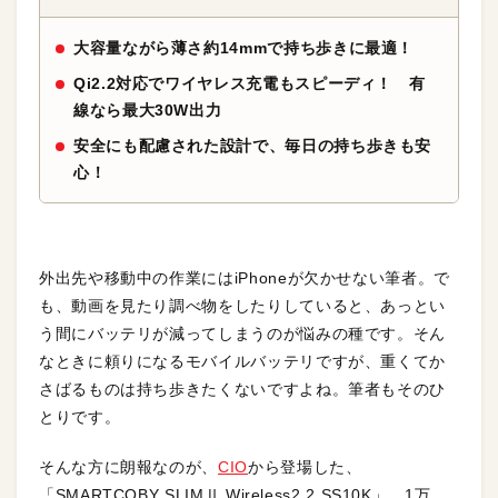
大容量ながら薄さ約14mmで持ち歩きに最適！
Qi2.2対応でワイヤレス充電もスピーディ！ 有
線なら最大30W出力
安全にも配慮された設計で、毎日の持ち歩きも安
心！
外出先や移動中の作業にはiPhoneが欠かせない筆者。で
も、動画を見たり調べ物をしたりしていると、あっとい
う間にバッテリが減ってしまうのが悩みの種です。そん
なときに頼りになるモバイルバッテリですが、重くてか
さばるものは持ち歩きたくないですよね。筆者もそのひ
とりです。
そんな方に朗報なのが、
CIO
から登場した、
「SMARTCOBY SLIMⅡ Wireless2.2 SS10K」。1万