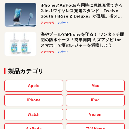
iPhoneとAirPodsを同時に急速充電できる
2-in-1ワイヤレス充電スタンド「Twelve
South HiRise 2 Deluxe」が登場。省スペ
ースでおしゃれに充電したい人にオスス
アクセサリ
レポート
メ！
海やプールでiPhoneを守る！ ワンタッチ開
閉の防水ケース「簡単開閉 ミズアソビ for
スマホ」で夏のレジャーを満喫しよう
アクセサリ
レポート
製品カテゴリ
Apple
Mac
iPhone
iPad
Watch
Vision
AirPods
TV&Home