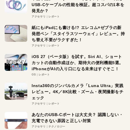
USB-Cケーブルの性能を検証。超コスパの1本を
発見か？
アクセサリ
レポート
紙にもiPadにも書ける!? エレコム×ゼブラの新
発想ペン「スタイラスツーウェイ」レビュー。持
ち替え不要がラクすぎた！
アクセサリ
レポート
iOS 27（ベータ版）を試す。Siri AI、ショート
カットの自動作成ほか、期待大の便利機能5選。
iPhoneがAIの入り口になる未来はすぐそこ！
OS
レポート
Insta360のジンバルカメラ「Luna Ultra」実践
レビュー。4K／8K比較・ズーム・夜間撮影をチ
ェック
アクセサリ
レポート
あなたのUSB-Cポートは大丈夫？ 認識しない・
充電できない原因と正しい対策
アクセサリ
テクノロジー