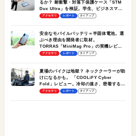
るか？ 耐衝撃・対落下保護ケース「STM
Dux Ultra」を検証。学生、ビジネスマン
のモバイルユースに最適！
アクセサリ
レポート
タイアップ
安全なモバイルバッテリ＝半固体電池。選
ぶべき理由を開発者に取材。
TORRAS「MiniMag Pro」の実機レビュ
ーも
アクセサリ
レポート
タイアップ
夏場のバイクは地獄？ ネッククーラーが助
けになるかも。 「COOLiFY Cyber
Fold」レビュー。冷却の速さ、密着する冷
却プレート、シンプルな操作性がグッド！
アクセサリ
レポート
タイアップ