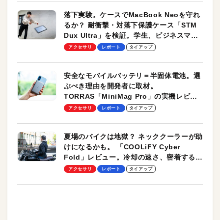
落下実験。ケースでMacBook Neoを守れ
るか？ 耐衝撃・対落下保護ケース「STM
Dux Ultra」を検証。学生、ビジネスマン
のモバイルユースに最適！
アクセサリ
レポート
タイアップ
安全なモバイルバッテリ＝半固体電池。選
ぶべき理由を開発者に取材。
TORRAS「MiniMag Pro」の実機レビュ
ーも
アクセサリ
レポート
タイアップ
夏場のバイクは地獄？ ネッククーラーが助
けになるかも。 「COOLiFY Cyber
Fold」レビュー。冷却の速さ、密着する冷
却プレート、シンプルな操作性がグッド！
アクセサリ
レポート
タイアップ