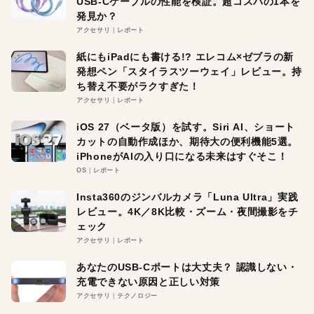
USB-Cケーブルの性能を検証。超コスパの1本を
発見か？
アクセサリ
レポート
紙にもiPadにも書ける!? エレコム×ゼブラの新
発想ペン「スタイラスツーウェイ」レビュー。持
ち替え不要がラクすぎた！
アクセサリ
レポート
iOS 27（ベータ版）を試す。Siri AI、ショート
カットの自動作成ほか、期待大の便利機能5選。
iPhoneがAIの入り口になる未来はすぐそこ！
OS
レポート
Insta360のジンバルカメラ「Luna Ultra」実践
レビュー。4K／8K比較・ズーム・夜間撮影をチ
ェック
アクセサリ
レポート
あなたのUSB-Cポートは大丈夫？ 認識しない・
充電できない原因と正しい対策
アクセサリ
テクノロジー