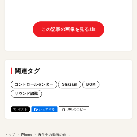
この記事の画像を見る
1枚
関連タグ
コントロールセンター
Shazam
BGM
サウンド認識
ポスト
シェアする
URLのコピー
トップ
iPhone
再生中の動画の曲名をすぐに読み取る方法【iPhone“知っトク”便利技】