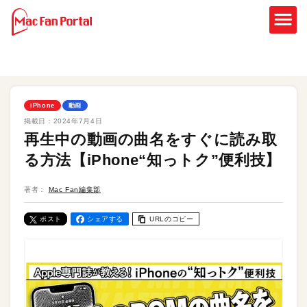
iPhone
動画
掲載日：
2024年7月4日
再生中の動画の曲名をすぐに読み取
る方法【iPhone“知っトク”便利技】
著者：
Mac Fan編集部
ポスト
シェアする
URLのコピー