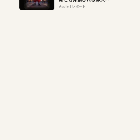
異議申し立て。対象は非
Apple
レポート
営利団体や公益団体も。
Appleロゴを“過剰”に守
る理由とは