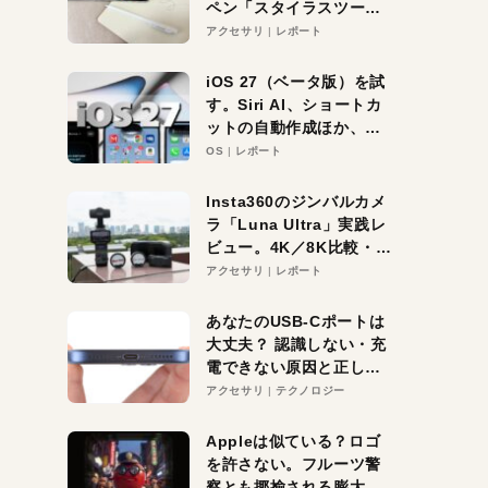
ペン「スタイラスツーウ
ェイ」レビュー。持ち替
アクセサリ
レポート
え不要がラクすぎた！
iOS 27（ベータ版）を試
す。Siri AI、ショートカ
ットの自動作成ほか、期
待大の便利機能5選。
OS
レポート
iPhoneがAIの入り口にな
る未来はすぐそこ！
Insta360のジンバルカメ
ラ「Luna Ultra」実践レ
ビュー。4K／8K比較・ズ
ーム・夜間撮影をチェッ
アクセサリ
レポート
ク
あなたのUSB-Cポートは
大丈夫？ 認識しない・充
電できない原因と正しい
対策
アクセサリ
テクノロジー
Appleは似ている？ロゴ
を許さない。フルーツ警
察とも揶揄される膨大な