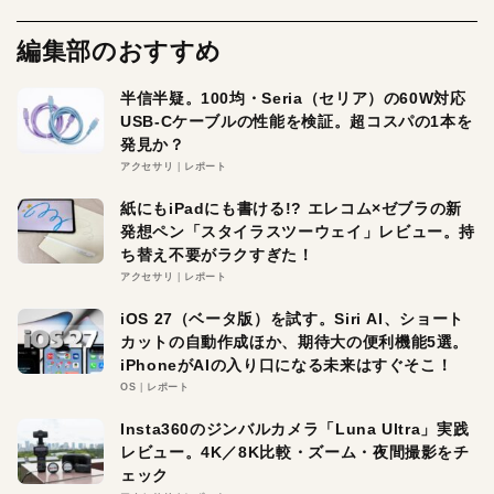
編集部のおすすめ
半信半疑。100均・Seria（セリア）の60W対応
USB-Cケーブルの性能を検証。超コスパの1本を
発見か？
アクセサリ
レポート
紙にもiPadにも書ける!? エレコム×ゼブラの新
発想ペン「スタイラスツーウェイ」レビュー。持
ち替え不要がラクすぎた！
アクセサリ
レポート
iOS 27（ベータ版）を試す。Siri AI、ショート
カットの自動作成ほか、期待大の便利機能5選。
iPhoneがAIの入り口になる未来はすぐそこ！
OS
レポート
Insta360のジンバルカメラ「Luna Ultra」実践
レビュー。4K／8K比較・ズーム・夜間撮影をチ
ェック