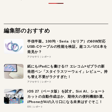
編集部のおすすめ
半信半疑。100均・Seria（セリア）の60W対応
USB-Cケーブルの性能を検証。超コスパの1本を
発見か？
アクセサリ
レポート
紙にもiPadにも書ける!? エレコム×ゼブラの新
発想ペン「スタイラスツーウェイ」レビュー。持
ち替え不要がラクすぎた！
アクセサリ
レポート
iOS 27（ベータ版）を試す。Siri AI、ショート
カットの自動作成ほか、期待大の便利機能5選。
iPhoneがAIの入り口になる未来はすぐそこ！
OS
レポート