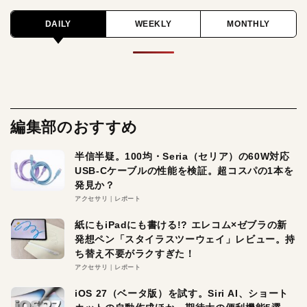
DAILY
WEEKLY
MONTHLY
編集部のおすすめ
半信半疑。100均・Seria（セリア）の60W対応
USB-Cケーブルの性能を検証。超コスパの1本を
発見か？
アクセサリ
レポート
紙にもiPadにも書ける!? エレコム×ゼブラの新
発想ペン「スタイラスツーウェイ」レビュー。持
ち替え不要がラクすぎた！
アクセサリ
レポート
iOS 27（ベータ版）を試す。Siri AI、ショート