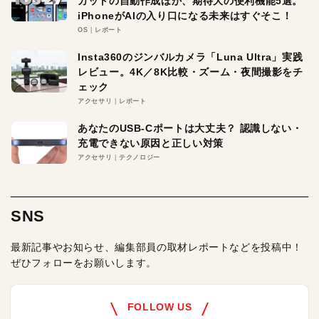
カットの自動作成ほか、期待大の便利機能5選。
iPhoneがAIの入り口になる未来はすぐそこ！
OS
レポート
Insta360のジンバルカメラ「Luna Ultra」実践
レビュー。4K／8K比較・ズーム・夜間撮影をチ
ェック
アクセサリ
レポート
あなたのUSB-Cポートは大丈夫？ 認識しない・
充電できない原因と正しい対策
アクセサリ
テクノロジー
SNS
最新記事やお知らせ、編集部員の取材レポートなどを投稿中！
ぜひフォローをお願いします。
FOLLOW US