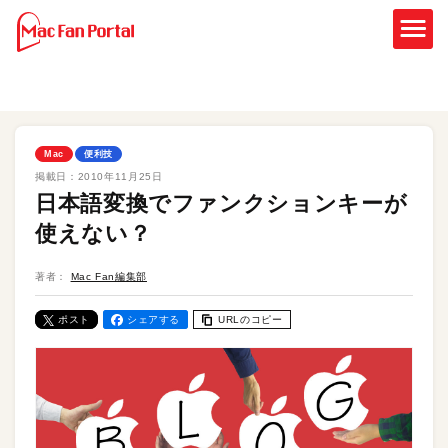
Mac
便利技
掲載日：
2010年11月25日
日本語変換でファンクションキーが
使えない？
著者：
Mac Fan編集部
ポスト
シェアする
URLのコピー