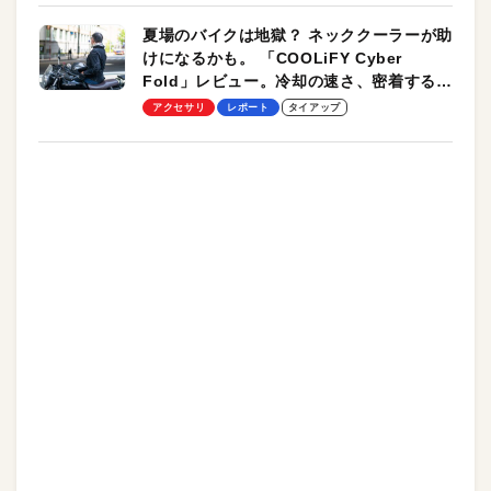
夏場のバイクは地獄？ ネッククーラーが助
けになるかも。 「COOLiFY Cyber
Fold」レビュー。冷却の速さ、密着する冷
却プレート、シンプルな操作性がグッド！
アクセサリ
レポート
タイアップ