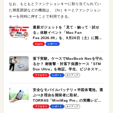
なお、もともとファンクションキーに割り当てられてい
た輝度調節などの機能は、［fn］キーとファンクション
キーを同時に押すことで利用できる。
最新ガジェットを「見て・触って・試せ
る」体験イベント「Mac Fan
Fes.2026.09」を、9月26日（土）に開催
します！
Apple
レポート
落下実験。ケースでMacBook Neoを守れ
るか？ 耐衝撃・対落下保護ケース「STM
Dux Ultra」を検証。学生、ビジネスマン
のモバイルユースに最適！
アクセサリ
レポート
タイアップ
安全なモバイルバッテリ＝半固体電池。選
ぶべき理由を開発者に取材。
TORRAS「MiniMag Pro」の実機レビュ
ーも
アクセサリ
レポート
タイアップ