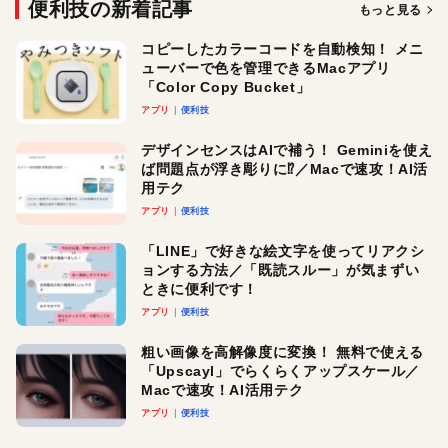
便利技の新着記事
もっと見る
コピーしたカラーコードを自動検知！ メニ
ューバーで色を管理できるMacアプリ
「Color Copy Bucket」
アプリ
便利技
デザインセンスはAIで補う！ Geminiを使え
ば問題点が浮き彫りに⁉︎／Macで速攻！AI活
用テク
アプリ
便利技
「LINE」で好きな絵文字を使ってリアクシ
ョンする方法／「既読スルー」が気まずい
ときに便利です！
アプリ
便利技
粗い画像を高解像度に変換！ 無料で使える
「Upscayl」でらくらくアップスケール／
Macで速攻！AI活用テク
アプリ
便利技