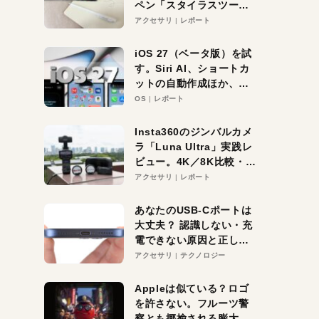
ペン「スタイラスツーウ
ェイ」レビュー。持ち替
アクセサリ
レポート
え不要がラクすぎた！
iOS 27（ベータ版）を試
す。Siri AI、ショートカ
ットの自動作成ほか、期
待大の便利機能5選。
OS
レポート
iPhoneがAIの入り口にな
る未来はすぐそこ！
Insta360のジンバルカメ
ラ「Luna Ultra」実践レ
ビュー。4K／8K比較・ズ
ーム・夜間撮影をチェッ
アクセサリ
レポート
ク
あなたのUSB-Cポートは
大丈夫？ 認識しない・充
電できない原因と正しい
対策
アクセサリ
テクノロジー
Appleは似ている？ロゴ
を許さない。フルーツ警
察とも揶揄される膨大な