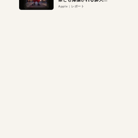
異議申し立て。対象は非
Apple
レポート
営利団体や公益団体も。
Appleロゴを“過剰”に守
る理由とは