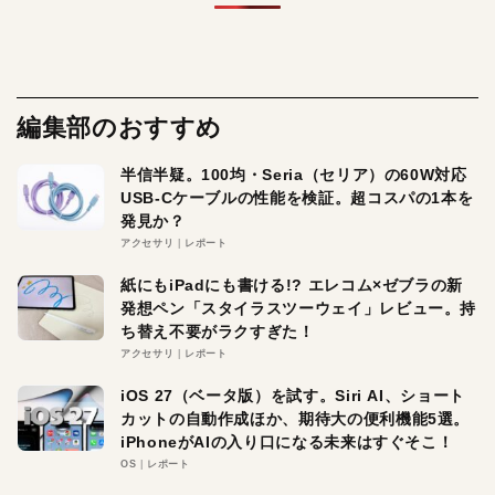
編集部のおすすめ
半信半疑。100均・Seria（セリア）の60W対応
USB-Cケーブルの性能を検証。超コスパの1本を
発見か？
アクセサリ
レポート
紙にもiPadにも書ける!? エレコム×ゼブラの新
発想ペン「スタイラスツーウェイ」レビュー。持
ち替え不要がラクすぎた！
アクセサリ
レポート
iOS 27（ベータ版）を試す。Siri AI、ショート
カットの自動作成ほか、期待大の便利機能5選。
iPhoneがAIの入り口になる未来はすぐそこ！
OS
レポート